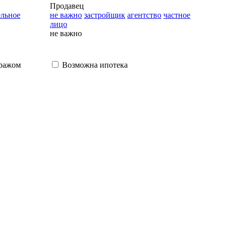
Продавец
ельное
не важно
застройщик
агентство
частное
лицо
не важно
аражом
Возможна ипотека