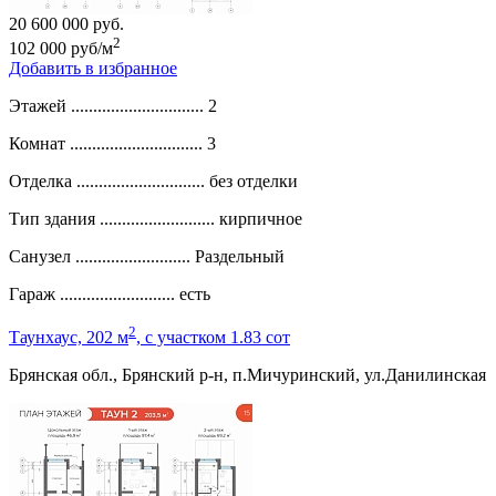
20 600 000 руб.
2
102 000 руб/м
Добавить в избранное
Этажей ..............................
2
Комнат ..............................
3
Отделка .............................
без отделки
Тип здания ..........................
кирпичное
Санузел ..........................
Раздельный
Гараж ..........................
есть
2
Таунхаус, 202 м
, c участком 1.83 сот
Брянская обл., Брянский р-н, п.Мичуринский, ул.Данилинская