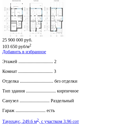
25 900 000 руб.
2
103 650 руб/м
Добавить в избранное
Этажей ..............................
2
Комнат ..............................
3
Отделка .............................
без отделки
Тип здания ..........................
кирпичное
Санузел ..........................
Раздельный
Гараж ..........................
есть
2
Таунхаус, 249.6 м
, c участком 3.96 сот