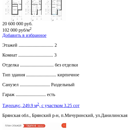
20 600 000 руб.
2
102 000 руб/м
Добавить в избранное
Этажей ..............................
2
Комнат ..............................
3
Отделка .............................
без отделки
Тип здания ..........................
кирпичное
Санузел ..........................
Раздельный
Гараж ..........................
есть
2
Таунхаус, 249.9 м
, c участком 3.25 сот
Брянская обл., Брянский р-н, п.Мичуринский, ул.Данилинская