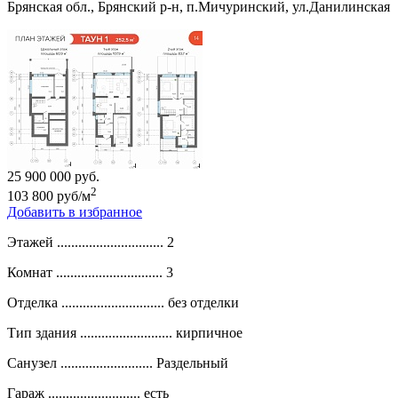
Брянская обл., Брянский р-н, п.Мичуринский, ул.Данилинская
25 900 000 руб.
2
103 800 руб/м
Добавить в избранное
Этажей ..............................
2
Комнат ..............................
3
Отделка .............................
без отделки
Тип здания ..........................
кирпичное
Санузел ..........................
Раздельный
Гараж ..........................
есть