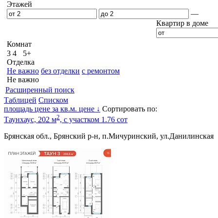
Этажей
—
Квартир в доме
Комнат
3
4
5+
Отделка
Не важно
без отделки
с ремонтом
Не важно
Расширенный поиск
Таблицей
Списком
площадь
цене за кв.м.
цене ↓
Сортировать по:
2
Таунхаус, 202 м
, c участком 1.76 сот
Брянская обл., Брянский р-н, п.Мичуринский, ул.Данилинская