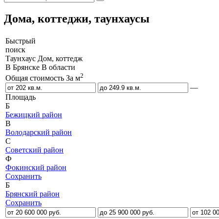
Дома, коттеджи, таунхаусы
Быстрый
поиск
Таунхаус
Дом, коттедж
В Брянске
В области
2
Общая стоимость
За м
—
Площадь
Б
Бежицкий район
В
Володарский район
С
Советский район
Ф
Фокинский район
Сохранить
Б
Брянский район
Сохранить