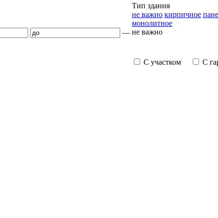
Тип здания
не важно
кирпичное
пан
монолитное
не важно
—
С участком
С г