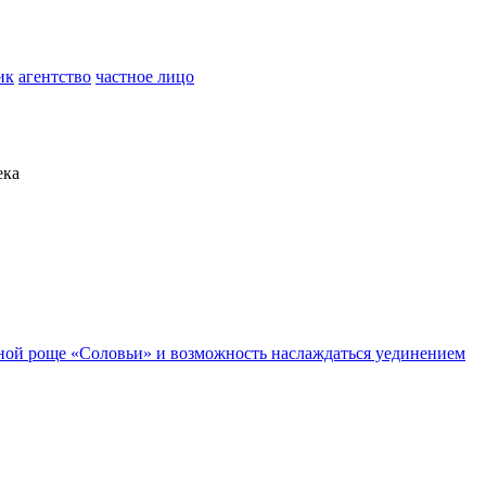
ик
агентство
частное лицо
ека
исной роще «Соловьи» и возможность наслаждаться уединением