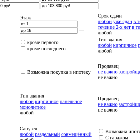
—
Срок сдачи
Этаж
любой
уже сдан
в т
течение 2-x лет
в т
—
любой
Тип здания
кроме первого
любой
кирпичное
кроме последнего
любой
Продавец
не важно
застройщ
Возможна покупка в ипотеку
не важно
Тип здания
Продавец
любой
кирпичное
панельное
не важно
застройщ
монолитное
не важно
любой
Санузел
Возможна ипот
любой
раздельный
совмещённый
С гаражом
любой