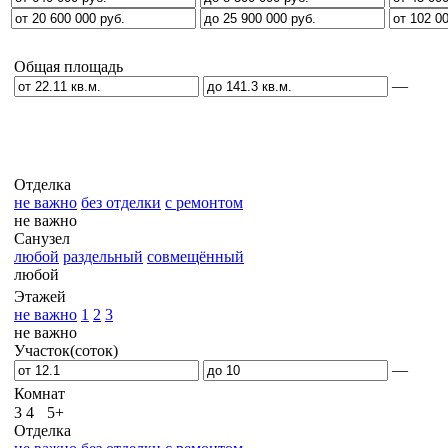
Общая площадь
—
Отделка
не важно
без отделки
с ремонтом
не важно
Санузел
любой
раздельный
совмещённый
любой
Этажей
не важно
1
2
3
не важно
Участок(соток)
—
Комнат
3
4
5+
Отделка