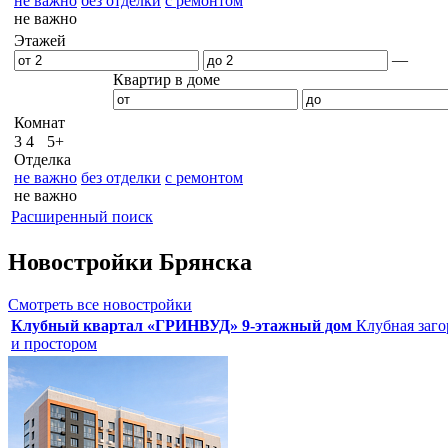
не важно
без отделки
с ремонтом
не важно
Этажей
—
Квартир в доме
Комнат
3
4
5+
Отделка
не важно
без отделки
с ремонтом
не важно
Расширенный поиск
Новостройки Брянска
Смотреть все новостройки
Клубный квартал «ГРИНВУД» 9-этажный дом
Клубная заго
и простором