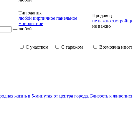
Тип здания
Продавец
любой
кирпичное
панельное
не важно
застройщ
монолитное
не важно
любой
—
С участком
С гаражом
Возможна ипот
родная жизнь в 5-минутах от центра города. Близость к живоп