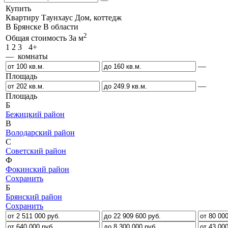
Купить
Квартиру
Таунхаус
Дом, коттедж
В Брянске
В области
2
Общая стоимость
За м
1
2
3
4+
— комнаты
—
Площадь
—
Площадь
Б
Бежицкий район
В
Володарский район
С
Советский район
Ф
Фокинский район
Сохранить
Б
Брянский район
Сохранить