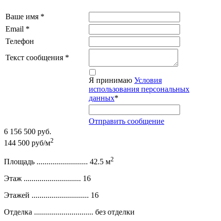
Ваше имя
*
Email
*
Телефон
Текст сообщения
*
Я принимаю
Условия
использования персональных
данных
*
Отправить сообщение
6 156 500 руб.
2
144 500 руб/м
2
Площадь ..........................
42.5 м
Этаж .............................
16
Этажей .............................
16
Отделка ..............................
без отделки