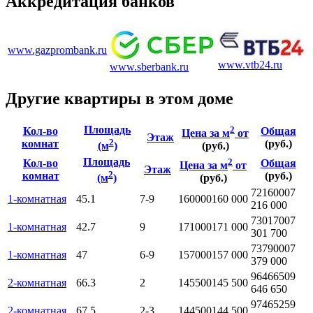
Аккредитация банков
www.gazprombank.ru
www.vtb24.ru
www.sberbank.ru
Другие квартиры в этом доме
Площадь
2
Кол-во
Общая
Цена за м
от
Этаж
2
комнат
(руб.)
(м
)
(руб.)
Площадь
2
Кол-во
Общая
Цена за м
от
Этаж
2
комнат
(руб.)
(м
)
(руб.)
7216000
7
1-комнатная
45.1
7-9
160000
160 000
216 000
7301700
7
1-комнатная
42.7
9
171000
171 000
301 700
7379000
7
1-комнатная
47
6-9
157000
157 000
379 000
9646650
9
2-комнатная
66.3
2
145500
145 500
646 650
9746525
9
2-комнатная
67.5
2-3
144500
144 500