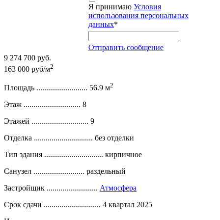
Я принимаю
Условия
использования персональных
данных
*
Отправить сообщение
9 274 700 руб.
2
163 000 руб/м
2
Площадь ..........................
56.9 м
Этаж .............................
8
Этажей .............................
9
Отделка ..............................
без отделки
Тип здания ..............................
кирпичное
Санузел ..........................
раздельный
Застройщик ..........................
Атмосфера
Срок сдачи .............................
4 квартал 2025