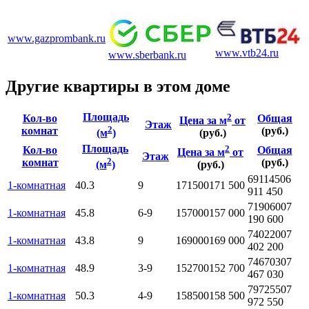
www.gazprombank.ru
www.vtb24.ru
www.sberbank.ru
Другие квартиры в этом доме
Площадь
2
Кол-во
Общая
Цена за м
от
Этаж
2
комнат
(руб.)
(м
)
(руб.)
Площадь
2
Кол-во
Общая
Цена за м
от
Этаж
2
комнат
(руб.)
(м
)
(руб.)
6911450
6
1-комнатная
40.3
9
171500
171 500
911 450
7190600
7
1-комнатная
45.8
6-9
157000
157 000
190 600
7402200
7
1-комнатная
43.8
9
169000
169 000
402 200
7467030
7
1-комнатная
48.9
3-9
152700
152 700
467 030
7972550
7
1-комнатная
50.3
4-9
158500
158 500
972 550