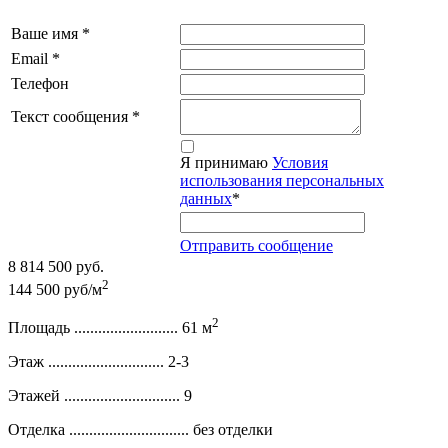
Ваше имя
*
Email
*
Телефон
Текст сообщения
*
Я принимаю
Условия
использования персональных
данных
*
Отправить сообщение
8 814 500 руб.
2
144 500 руб/м
2
Площадь ..........................
61 м
Этаж .............................
2-3
Этажей .............................
9
Отделка ..............................
без отделки