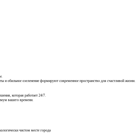
ы.
ы и обильное озеленение формируют современное пространство для счастливой жизни
ения, которая работает 24/7.
нимум вашего времени.
кологически чистом месте города