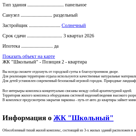
Тип здания ..............................
панельное
Санузел ..........................
раздельный
Застройщик ..........................
Солнечный
Срок сдачи .............................
3 квартал 2026
Ипотека ..........................
да
Показать объект на карте
ЖК "Школьный" - Позиция 2 - квартира
Вы всегда сможете отдохнуть от городской суеты в благоустроенном дворе.
Для реализации территории отдыха используются качественные натуральные материал
Для детей установлен современный безопасный игровой городок.
Природные ландшафт
Все интерьеры комплекса концептуально связаны между собой архитектурной идеей.
Территория жилого комплекса оборудована системой видеонаблюдения высокого разреш
В комплексе предусмотрена закрытая парковка - путь от авто до квартиры займет ми
Информация о
ЖК "Школьный"
Обособленный тихий жилой комплекс, состоящий из 3-х жилых зданий расположен в э