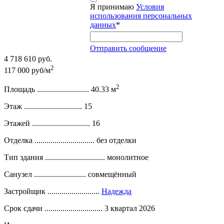
Я принимаю
Условия
использования персональных
данных
*
Отправить сообщение
4 718 610 руб.
2
117 000 руб/м
2
Площадь ..........................
40.33 м
Этаж .............................
15
Этажей .............................
16
Отделка ..............................
без отделки
Тип здания ..............................
монолитное
Санузел ..........................
совмещённый
Застройщик ..........................
Надежда
Срок сдачи .............................
3 квартал 2026