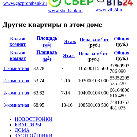
www.gazprombank.ru
www.vtb24.ru
www.sberbank.ru
Другие квартиры в этом доме
Площадь
2
Кол-во
Общая
Цена за м
от
Этаж
2
комнат
(руб.)
(м
)
(руб.)
Площадь
2
Кол-во
Общая
Цена за м
от
Этаж
2
комнат
(руб.)
(м
)
(руб.)
3786090
3
1-комнатная
32.78
7
115500
115 500
786 090
5535220
5
2-комнатная
53.74
2-16
103000
103 000
535 220
6616480
6
2-комнатная
63.62
7-14
104000
104 000
616 480
7481075
7
3-комнатная
68.95
13-16
108500
108 500
481 075
НОВОСТРОЙКИ
КВАРТИРЫ
ДОМА
ЗАСТРОЙЩИКИ