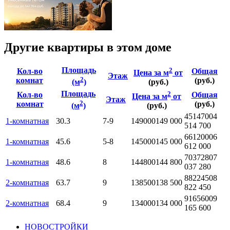
Другие квартиры в этом доме
Площадь
2
Кол-во
Общая
Цена за м
от
Этаж
2
комнат
(руб.)
(м
)
(руб.)
Площадь
2
Кол-во
Общая
Цена за м
от
Этаж
2
комнат
(руб.)
(м
)
(руб.)
4514700
4
1-комнатная
30.3
7-9
149000
149 000
514 700
6612000
6
1-комнатная
45.6
5-8
145000
145 000
612 000
7037280
7
1-комнатная
48.6
8
144800
144 800
037 280
8822450
8
2-комнатная
63.7
9
138500
138 500
822 450
9165600
9
2-комнатная
68.4
9
134000
134 000
165 600
НОВОСТРОЙКИ