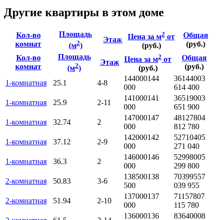
Другие квартиры в этом доме
Площадь
2
Кол-во
Общая
Цена за м
от
Этаж
2
комнат
(руб.)
(м
)
(руб.)
Площадь
2
Кол-во
Общая
Цена за м
от
Этаж
2
комнат
(руб.)
(м
)
(руб.)
144000
144
3614400
3
1-комнатная
25.1
4-8
000
614 400
141000
141
3651900
3
1-комнатная
25.9
2-11
000
651 900
147000
147
4812780
4
1-комнатная
32.74
2
000
812 780
142000
142
5271040
5
1-комнатная
37.12
2-9
000
271 040
146000
146
5299800
5
1-комнатная
36.3
2
000
299 800
138500
138
7039955
7
2-комнатная
50.83
3-6
500
039 955
137000
137
7115780
7
2-комнатная
51.94
2-10
000
115 780
136000
136
8364000
8