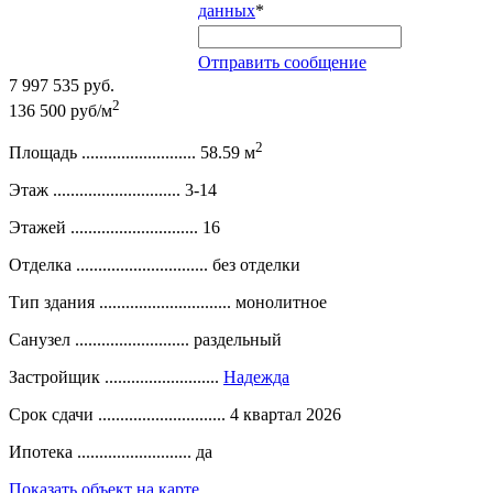
данных
*
Отправить сообщение
7 997 535 руб.
2
136 500 руб/м
2
Площадь ..........................
58.59 м
Этаж .............................
3-14
Этажей .............................
16
Отделка ..............................
без отделки
Тип здания ..............................
монолитное
Санузел ..........................
раздельный
Застройщик ..........................
Надежда
Срок сдачи .............................
4 квартал 2026
Ипотека ..........................
да
Показать объект на карте