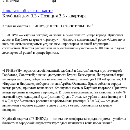
Ипотека ..........................
да
Показать объект на карте
Клубный дом 3.3 - Позиция 3.3 - квартира
этап строительства!
Клубный квартал «ГРИНВУД»: II
ГРИНВУД — клубная загородная жизнь в 5-минутах от центра города. Приоритет
жизни в Клубном квартале «Гринвуд» — близость к живописной роще «Соловьи» и
возможность наслаждаться уединением и простором на своей территории
спокойствия. Квартал расположен на обособленном участке — 63 000 кв. м. рядом с
лесопарковой рощей в центре Брянска.
«ГРИНВУД» гордится своей локацией: удобный и быстрый выезд к ул. Бежицкой,
Горбатова, Советской; в пешей доступности Курган Бессмертия, Центральный парк
культуры и отдыха, добраться на машине за 5 минут можно до ТРЦ «Аэропарк», ТЦ
«Европа» и Дворца единоборств имени Артёма Осипенко. Яркие события города
всегда рядом, при этом ваша жизнь без шума и суеты в Клубном квартале «Гринвуд»
всегда приватна и наедине с природой. Второй этап строительства включает в себя 9-
этажный двухподъездный дом (позиция 6), две 7-этажных урбан-виллы (позиции 4.1
и 4.2) и две
5-этажных роскошных урбан-виллы (позиции 3.3 и 3.4)
— все дома
выполнены в едином архитектурном стиле с уже построенными в квартале
позициями.
Клубный квартал «ГРИНВУД» — сочетание комфорта загородного дома и удобства
близости к городской инфраструктуре: здесь начинается ваша новая жизнь!