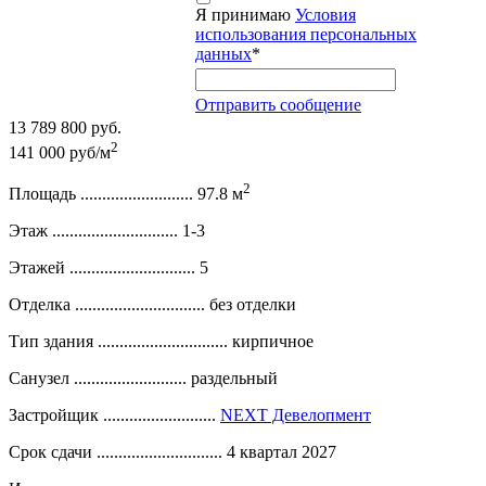
Я принимаю
Условия
использования персональных
данных
*
Отправить сообщение
13 789 800 руб.
2
141 000 руб/м
2
Площадь ..........................
97.8 м
Этаж .............................
1-3
Этажей .............................
5
Отделка ..............................
без отделки
Тип здания ..............................
кирпичное
Санузел ..........................
раздельный
Застройщик ..........................
NEXT Девелопмент
Срок сдачи .............................
4 квартал 2027