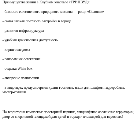
Преимущества жизни в Клубном квартале «ГРИНВУД»:
- близость естественного природного массива — рощи «Соловьи»
- самая низкая плотность застройки в городе
- развитая инфраструктура
- удобная транспортная доступность
- кирпичные дома
- панорамное остекление
- отделка White box
- авторские планировки
- в квартирах предусмотрены кухни-гостиные, ниши для шкафов, гардеробные,
мастер-спальни.
На территории комплекса: просторный паркинг, ландшафтное озеленение территории,
двор со спортивной площадкой для детей и воркаут-площадкой для взрослых!