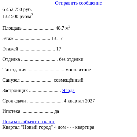
Отправить сообщение
6 452 750 руб.
2
132 500 руб/м
2
Площадь ..........................
48.7 м
Этаж .............................
13-17
Этажей .............................
17
Отделка ..............................
без отделки
Тип здания ..............................
монолитное
Санузел ..........................
совмещённый
Застройщик ..........................
Ягода
Срок сдачи .............................
4 квартал 2027
Ипотека ..........................
да
Показать объект на карте
Квартал "Новый город" 4 дом - - - квартира