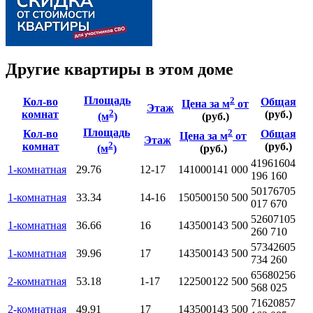
Другие квартиры в этом доме
Площадь
2
Кол-во
Общая
Цена за м
от
Этаж
2
комнат
(руб.)
(м
)
(руб.)
Площадь
2
Кол-во
Общая
Цена за м
от
Этаж
2
комнат
(руб.)
(м
)
(руб.)
4196160
4
1-комнатная
29.76
12-17
141000
141 000
196 160
5017670
5
1-комнатная
33.34
14-16
150500
150 500
017 670
5260710
5
1-комнатная
36.66
16
143500
143 500
260 710
5734260
5
1-комнатная
39.96
17
143500
143 500
734 260
6568025
6
2-комнатная
53.18
1-17
122500
122 500
568 025
7162085
7
2-комнатная
49.91
17
143500
143 500