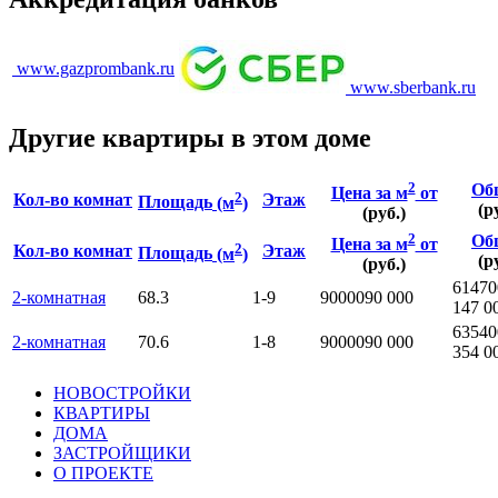
www.gazprombank.ru
www.sberbank.ru
Другие квартиры в этом доме
2
Об
Цена за м
от
2
Кол-во комнат
Этаж
Площадь
(м
)
(р
(руб.)
2
Об
Цена за м
от
2
Кол-во комнат
Этаж
Площадь
(м
)
(р
(руб.)
61470
2-комнатная
68.3
1-9
90000
90 000
147 0
63540
2-комнатная
70.6
1-8
90000
90 000
354 0
НОВОСТРОЙКИ
КВАРТИРЫ
ДОМА
ЗАСТРОЙЩИКИ
О ПРОЕКТЕ