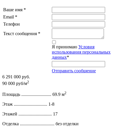
Ваше имя
*
Email
*
Телефон
Текст сообщения
*
Я принимаю
Условия
использования персональных
данных
*
Отправить сообщение
6 291 000 руб.
2
90 000 руб/м
2
Площадь ..........................
69.9 м
Этаж .............................
1-8
Этажей .............................
17
Отделка ..............................
без отделки