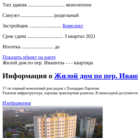
Тип здания ..............................
монолитное
Санузел ..........................
раздельный
Застройщик ..........................
Комплект
Срок сдачи .............................
3 квартал 2021
Ипотека ..........................
да
Показать объект на карте
Жилой дом по пер. Иванюты - - - квартира
Информация о
Жилой дом по пер. Ива
17-ти этажный монолитный дом рядом с Площадью Партизан.
Развитая инфраструктура, хорошая транспортная развязка. В пешеходной доступности
Изображения