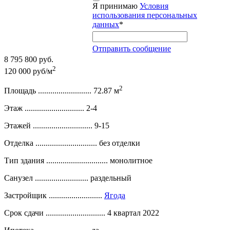
Я принимаю
Условия
использования персональных
данных
*
Отправить сообщение
8 795 800 руб.
2
120 000 руб/м
2
Площадь ..........................
72.87 м
Этаж .............................
2-4
Этажей .............................
9-15
Отделка ..............................
без отделки
Тип здания ..............................
монолитное
Санузел ..........................
раздельный
Застройщик ..........................
Ягода
Срок сдачи .............................
4 квартал 2022