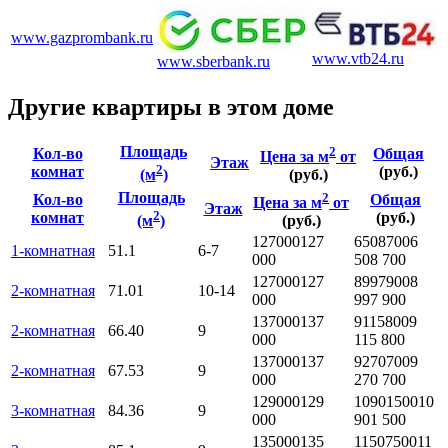
www.gazprombank.ru
www.vtb24.ru
www.sberbank.ru
Другие квартиры в этом доме
Площадь
2
Кол-во
Общая
Цена за м
от
Этаж
2
комнат
(руб.)
(м
)
(руб.)
Площадь
2
Кол-во
Общая
Цена за м
от
Этаж
2
комнат
(руб.)
(м
)
(руб.)
127000
127
6508700
6
1-комнатная
51.1
6-7
000
508 700
127000
127
8997900
8
2-комнатная
71.01
10-14
000
997 900
137000
137
9115800
9
2-комнатная
66.40
9
000
115 800
137000
137
9270700
9
2-комнатная
67.53
9
000
270 700
129000
129
10901500
10
3-комнатная
84.36
9
000
901 500
135000
135
11507500
11