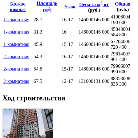
Площадь
2
Кол-во
Общая
Цена за м
от
Этаж
2
комнат
(руб.)
(м
)
(руб.)
4190600
4
1-комнатная
28.7
16-17
146000
146 000
190 600
4584800
4
1-комнатная
31.3
16
146000
146 000
584 800
6720400
6
1-комнатная
45.9
15-17
146000
146 000
720 400
7961400
7
2-комнатная
54.3
16-17
146000
146 000
961 400
7990600
7
2-комнатная
54.6
15-17
146000
146 000
990 600
8835300
8
2-комнатная
67.5
12-17
131000
131 000
835 300
Ход строительства