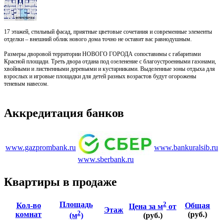
17 этажей, стильный фасад, приятные цветовые сочетания и современные элементы
отделки – внешний облик нового дома точно не оставит вас равнодушным.
Размеры дворовой территории НОВОГО ГОРОДА сопоставимы с габаритами
Красной площади. Треть двора отдана под озеленение с благоустроенными газонами,
хвойными и лиственными деревьями и кустарниками. Выделенные зоны отдыха для
взрослых и игровые площадки для детей разных возрастов будут огорожены
теневым навесом.
Аккредитация банков
www.gazprombank.ru
www.bankuralsib.ru
www.sberbank.ru
Квартиры в продаже
Площадь
2
Кол-во
Общая
Цена за м
от
Этаж
2
комнат
(руб.)
(м
)
(руб.)