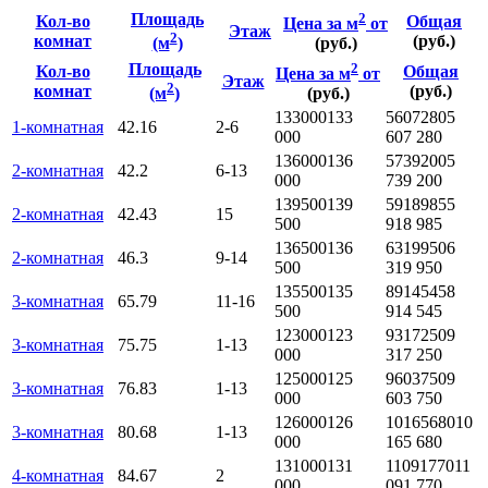
Площадь
2
Кол-во
Общая
Цена за м
от
Этаж
2
комнат
(руб.)
(м
)
(руб.)
Площадь
2
Кол-во
Общая
Цена за м
от
Этаж
2
комнат
(руб.)
(м
)
(руб.)
133000
133
5607280
5
1-комнатная
42.16
2-6
000
607 280
136000
136
5739200
5
2-комнатная
42.2
6-13
000
739 200
139500
139
5918985
5
2-комнатная
42.43
15
500
918 985
136500
136
6319950
6
2-комнатная
46.3
9-14
500
319 950
135500
135
8914545
8
3-комнатная
65.79
11-16
500
914 545
123000
123
9317250
9
3-комнатная
75.75
1-13
000
317 250
125000
125
9603750
9
3-комнатная
76.83
1-13
000
603 750
126000
126
10165680
10
3-комнатная
80.68
1-13
000
165 680
131000
131
11091770
11
4-комнатная
84.67
2
000
091 770