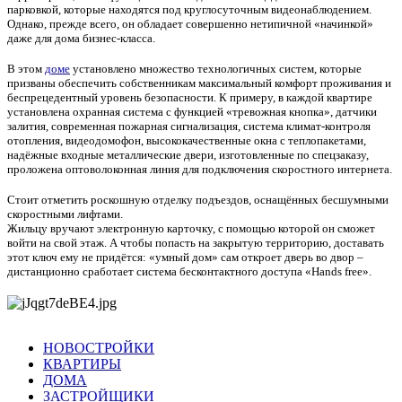
парковкой, которые находятся под круглосуточным видеонаблюдением.
Однако, прежде всего, он обладает совершенно нетипичной «начинкой»
даже для дома бизнес-класса.
В этом
д
оме
установлено множество технологичных систем, которые
призваны обеспечить собственникам максимальный комфорт проживания и
беспрецедентный уровень безопасности. К примеру, в каждой квартире
установлена охранная система с функцией «тревожная кнопка», датчики
залития, современная пожарная сигнализация, система климат-контроля
отопления, видеодомофон, высококачественные окна с теплопакетами,
надёжные входные металлические двери, изготовленные по спецзаказу,
проложена оптоволоконная линия для подключения скоростного интернета.
Стоит отметить роскошную отделку подъездов, оснащённых бесшумными
скоростными лифтами.
Жильцу вручают электронную карточку, с помощью которой он сможет
войти на свой этаж. А чтобы попасть на закрытую территорию, доставать
этот ключ ему не придётся: «умный дом» сам откроет дверь во двор –
дистанционно сработает система бесконтактного доступа «Hands free».
НОВОСТРОЙКИ
КВАРТИРЫ
ДОМА
ЗАСТРОЙЩИКИ