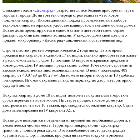
С каждым годом «
Деснаград
» разрастается, все больше приобретая черты
города в городе. Дома третьей очереди строительства - это новое
поколение квартир. Инновационный подход прослеживается в выборе
технологичных материалов, удобстве планировок и внешнем облике домов.
Новые дома проектируются в едином стиле и цветовой гамме: серые
фасады с яркими цветовыми вставками. У каждого дома свой цвет, что
придаёт микрорайону «Деснаград» лаконичный и современный вид.
Строительство третьей очереди началось 2 года назад. За это время
проданы все квартиры в сданной 17 позиции, активно приобретается жилье
в расположившейся рядом 15 позиции. В августе открылись продажи в
новом доме. Дом 19 позиции представляет собой 10-этажное строение из
высокотехнологичных многослойных панелей. В нём 7 подъездов, 409
квартир от 40,07 м² до 88,27 м². Вы можете выбрать любую из 18 удобных
планировок. Из окон открывается вид на парковку, во двор и территорию
будущей школы.
Покупка квартир в доме 19 позиции позволяет покупателям в короткие
сроки переехать в новое жилье. На старте продаж в новом доме уже
выстроены почти все 10 этажей, производится остекление квартир. Сдача
дома запланирована на IV квартал 2021 г.
Новый дом возводится в отдалении от шумной автомобильной дороги, в
экологически чистом месте. Территория микрорайона «Деснаград»
граничит с поймой реки Десна. Это излюбленное место деснаградцев
круглый год. Спорт, пикники, прогулки на свежем воздухе и рыбалка