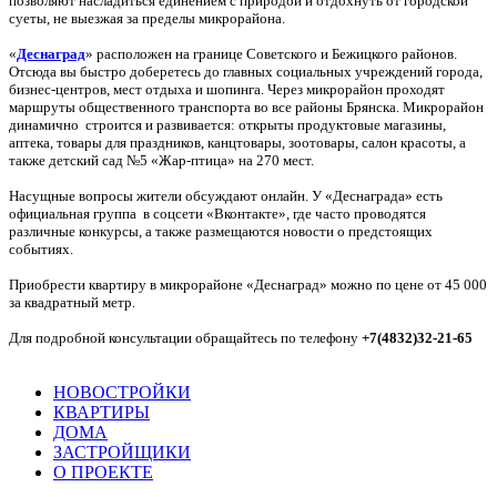
позволяют насладиться единением с природой и отдохнуть от городской
суеты, не выезжая за пределы микрорайона.
«
Деснаград
» расположен на границе Советского и Бежицкого районов.
Отсюда вы быстро доберетесь до главных социальных учреждений города,
бизнес-центров, мест отдыха и шопинга. Через микрорайон проходят
маршруты общественного транспорта во все районы Брянска. Микрорайон
динамично строится и развивается: открыты продуктовые магазины,
аптека, товары для праздников, канцтовары, зоотовары, салон красоты, а
также детский сад №5 «Жар-птица» на 270 мест.
Насущные вопросы жители обсуждают онлайн. У «Деснаграда» есть
официальная группа в соцсети «Вконтакте», где часто проводятся
различные конкурсы, а также размещаются новости о предстоящих
событиях.
Приобрести квартиру в микрорайоне «Деснаград» можно по цене от 45 000
за квадратный метр.
Для подробной консультации обращайтесь по телефону
+7(4832)32-21-65
НОВОСТРОЙКИ
КВАРТИРЫ
ДОМА
ЗАСТРОЙЩИКИ
О ПРОЕКТЕ