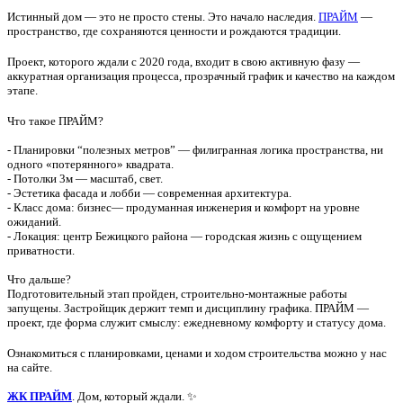
Истинный дом — это не просто стены. Это начало наследия.
ПРАЙМ
—
пространство, где сохраняются ценности и рождаются традиции.
Проект, которого ждали с 2020 года, входит в свою активную фазу —
аккуратная организация процесса, прозрачный график и качество на каждом
этапе.
Что такое ПРАЙМ?
- Планировки “полезных метров” — филигранная логика пространства, ни
одного «потерянного» квадрата.
- Потолки 3м — масштаб, свет.
- Эстетика фасада и лобби — современная архитектура.
- Класс дома: бизнес— продуманная инженерия и комфорт на уровне
ожиданий.
- Локация: центр Бежицкого района — городская жизнь с ощущением
приватности.
Что дальше?
Подготовительный этап пройден, строительно-монтажные работы
запущены. Застройщик держит темп и дисциплину графика. ПРАЙМ —
проект, где форма служит смыслу: ежедневному комфорту и статусу дома.
Ознакомиться с планировками, ценами и ходом строительства можно у нас
на сайте.
ЖК ПРАЙМ
. Дом, который ждали. ✨