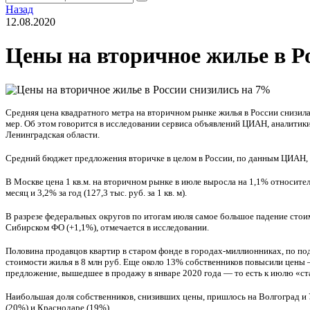
Назад
12.08.2020
Цены на вторичное жилье в Р
Средняя цена квадратного метра на вторичном рынке жилья в России снизилас
мер. Об этом говорится в исследовании сервиса объявлений ЦИАН, аналитики
Ленинградская области.
Средний бюджет предложения вторичке в целом в России, по данным ЦИАН, со
В Москве цена 1 кв.м. на вторичном рынке в июле выросла на 1,1% относител
месяц и 3,2% за год (127,3 тыс. руб. за 1 кв. м).
В разрезе федеральных округов по итогам июля самое большое падение стои
Сибирском ФО (+1,1%), отмечается в исследовании.
Половина продавцов квартир в старом фонде в городах-миллионниках, по под
стоимости жилья в 8 млн руб. Еще около 13% собственников повысили цены —
предложение, вышедшее в продажу в январе 2020 года — то есть к июлю «ст
Наибольшая доля собственников, снизивших цены, пришлось на Волгоград и
(20%) и Краснодаре (19%).