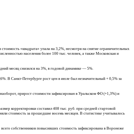
ля стоимость «квадрата» упала на 3,2%, несмотря на снятие ограничительных
исленностью населения более 100 тыс. человек, а также Московская и
едний месяц снизился на 3%, в годовой динамике — 5%.
4,6%. В Санкт-Петербурге рост цен в июле был незначительный + 0,5% за
 наоборот, прирост стоимости зафиксирован в Уральском ФО (+1,3%) и
азмер корректировки составил 408 тыс. руб. при средней стартовой
еняли стоимость за прошедшие восемь месяцев. В статистике учитывалось
е всего собственников повысивших стоимость зафиксирована в Воронеже