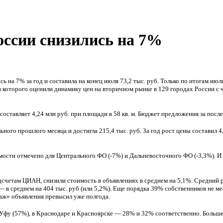
оссии снизились на 7%
ь на 7% за год и составила на конец июля 73,2 тыс. руб. Только по итогам ию
 которого оценили динамику цен на вторичном рынке в 129 городах России с ч
ставляет 4,24 млн руб. при площади в 58 кв. м. Бюджет предложения за посл
ьного прошлого месяца и достигла 215,4 тыс. руб. За год рост цены составил 
мости отмечено для Центрального ФО (-7%) и Дальневосточного ФО (-3,3%). И
счетам ЦИАН, снизили стоимость в объявлениях в среднем на 5,1%. Средний р
 в среднем на 404 тыс. руб (или 5,2%). Еще порядка 39% собственников не м
аж» объявления превысил уже полгода.
 Уфу (57%), в Краснодаре и Красноярске — 28% и 32% соответственно. Больш