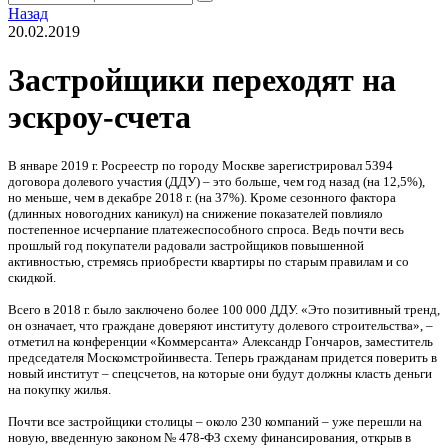
Назад
20.02.2019
Застройщики переходят на
эскроу-счета
В январе 2019 г. Росреестр по городу Москве зарегистрировал 5394
договора долевого участия (ДДУ) – это больше, чем год назад (на 12,5%),
но меньше, чем в декабре 2018 г. (на 37%). Кроме сезонного фактора
(длинных новогодних каникул) на снижение показателей повлияло
постепенное исчерпание платежеспособного спроса. Ведь почти весь
прошлый год покупатели радовали застройщиков повышенной
активностью, стремясь приобрести квартиры по старым правилам и со
скидкой.
Всего в 2018 г. было заключено более 100 000 ДДУ. «Это позитивный тренд,
он означает, что граждане доверяют институту долевого строительства», –
отметил на конференции «Коммерсанта» Александр Гончаров, заместитель
председателя Москомстройинвеста. Теперь гражданам придется поверить в
новый институт – спецсчетов, на которые они будут должны класть деньги
на покупку жилья.
Почти все застройщики столицы – около 230 компаний – уже перешли на
новую, введенную законом № 478-ФЗ схему финансирования, открыв в