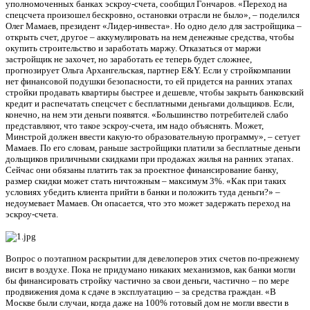
уполномоченных банках эскроу-счета, сообщил Гончаров. «Переход на
спецсчета произошел бескровно, остановки отрасли не было», – поделился
Олег Мамаев, президент «Лидер-инвеста». Но одно дело для застройщика –
открыть счет, другое – аккумулировать на нем денежные средства, чтобы
окупить строительство и заработать маржу. Отказаться от маржи
застройщик не захочет, но заработать ее теперь будет сложнее,
прогнозирует Ольга Архангельская, партнер E&Y. Если у стройкомпании
нет финансовой подушки безопасности, то ей придется на ранних этапах
стройки продавать квартиры быстрее и дешевле, чтобы закрыть банковский
кредит и распечатать спецсчет с бесплатными деньгами дольщиков. Если,
конечно, на нем эти деньги появятся. «Большинство потребителей слабо
представляют, что такое эскроу-счета, им надо объяснять. Может,
Минстрой должен ввести какую-то образовательную программу», – сетует
Мамаев. По его словам, раньше застройщики платили за бесплатные деньги
дольщиков приличными скидками при продажах жилья на ранних этапах.
Сейчас они обязаны платить так за проектное финансирование банку,
размер скидки может стать ничтожным – максимум 3%. «Как при таких
условиях убедить клиента прийти в банки и положить туда деньги?» –
недоумевает Мамаев. Он опасается, что это может задержать переход на
эскроу-счета.
Вопрос о поэтапном раскрытии для девелоперов этих счетов по-прежнему
висит в воздухе. Пока не придумано никаких механизмов, как банки могли
бы финансировать стройку частично за свои деньги, частично – по мере
продвижения дома к сдаче в эксплуатацию – за средства граждан. «В
Москве были случаи, когда даже на 100% готовый дом не могли ввести в