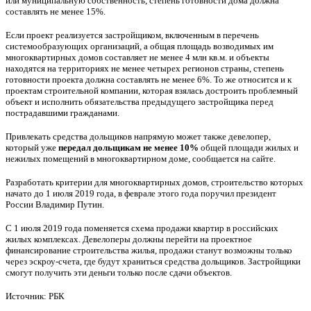
или муниципальную собственность, степень готовности дома должна
составлять не менее 15%.
Если проект реализуется застройщиком, включенным в перечень
системообразующих организаций, а общая площадь возводимых им
многоквартирных домов составляет не менее 4 млн кв.м. и объекты
находятся на территориях не менее четырех регионов страны, степень
готовности проекта должна составлять не менее 6%. То же относится и к
проектам строительной компании, которая взялась достроить проблемный
объект и исполнить обязательства предыдущего застройщика перед
пострадавшими гражданами.
Привлекать средства дольщиков напрямую может также девелопер,
который уже
передал дольщикам
не менее 10%
общей площади жилых и
нежилых помещений в многоквартирном доме, сообщается на сайте.
Разработать критерии для многоквартирных домов, строительство которых
начато до 1 июля 2019 года, в феврале этого года поручил президент
России Владимир Путин.
С 1 июля 2019 года поменяется схема продажи квартир в российских
жилых комплексах. Девелоперы должны перейти на проектное
финансирование строительства жилья, продажи станут возможны только
через эскроу-счета, где будут храниться средства дольщиков. Застройщики
смогут получить эти деньги только после сдачи объектов.
Источник: РБК