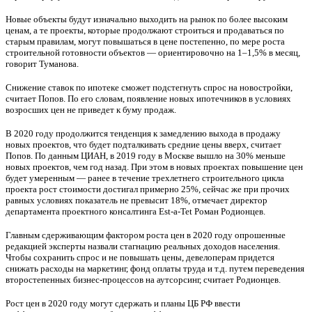
Новые объекты будут изначально выходить на рынок по более высоким
ценам, а те проекты, которые продолжают строиться и продаваться по
старым правилам, могут повышаться в цене постепенно, по мере роста
строительной готовности объектов — ориентировочно на 1–1,5% в месяц,
говорит Туманова.
Снижение ставок по ипотеке сможет подстегнуть спрос на новостройки,
считает Попов. По его словам, появление новых ипотечников в условиях
возросших цен не приведет к буму продаж.
В 2020 году продолжится тенденция к замедлению выхода в продажу
новых проектов, что будет подталкивать средние цены вверх, считает
Попов. По данным ЦИАН, в 2019 году в Москве вышло на 30% меньше
новых проектов, чем год назад. При этом в новых проектах повышение цен
будет умеренным — ранее в течение трехлетнего строительного цикла
проекта рост стоимости достигал примерно 25%, сейчас же при прочих
равных условиях показатель не превысит 18%, отмечает директор
департамента проектного консалтинга Est-a-Tet Роман Родионцев.
Главным сдерживающим фактором роста цен в 2020 году опрошенные
редакцией эксперты назвали стагнацию реальных доходов населения.
Чтобы сохранить спрос и не повышать цены, девелоперам придется
снижать расходы на маркетинг, фонд оплаты труда и т.д. путем переведения
второстепенных бизнес-процессов на аутсорсинг, считает Родионцев.
Рост цен в 2020 году могут сдержать и планы ЦБ РФ ввести