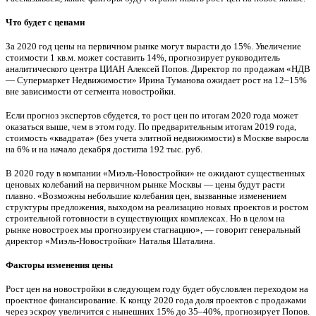
Что будет с ценами
За 2020 год цены на первичном рынке могут вырасти до 15%. Увеличение
стоимости 1 кв.м. может составить 14%, прогнозирует руководитель
аналитического центра ЦИАН Алексей Попов. Директор по продажам «НДВ
— Супермаркет Недвижимости» Ирина Туманова ожидает рост на 12–15%
вне зависимости от сегмента новостройки.
Если прогноз экспертов сбудется, то рост цен по итогам 2020 года может
оказаться выше, чем в этом году. По предварительным итогам 2019 года,
стоимость «квадрата» (без учета элитной недвижимости) в Москве выросла
на 6% и на начало декабря достигла 192 тыс. руб.
В 2020 году в компании «Миэль-Новостройки» не ожидают существенных
ценовых колебаний на первичном рынке Москвы — цены будут расти
плавно. «Возможны небольшие колебания цен, вызванные изменением
структуры предложения, выходом на реализацию новых проектов и ростом
строительной готовности в существующих комплексах. Но в целом на
рынке новостроек мы прогнозируем стагнацию», — говорит генеральный
директор «Миэль-Новостройки» Наталья Шаталина.
Факторы изменения цены
Рост цен на новостройки в следующем году будет обусловлен переходом на
проектное финансирование. К концу 2020 года доля проектов с продажами
через эскроу увеличится с нынешних 15% до 35–40%, прогнозирует Попов.