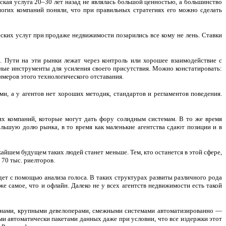
ская услуга 20–30 лет назад не являлась большой ценностью, а большинство
ногих компаний поняли, что при правильных стратегиях его можно сделать
еских услуг при продаже недвижимости позарились все кому не лень. Ставки
. Пути на эти рынки лежат через контроль или хорошее взаимодействие с
чные инструменты для усиления своего присутствия. Можно констатировать:
имеров этого технологического отставания.
и, а у агентов нет хороших методик, стандартов и регламентов поведения.
ших компаний, которые могут дать фору солидным системам. В то же время
ьшую долю рынка, в то время как маленькие агентства сдают позиции и в
жайшем будущем таких людей станет меньше. Тем, кто останется в этой сфере,
 70 тыс. риелторов.
дет с помощью анализа голоса. В таких структурах развиты различного рода
е самое, что и офлайн. Далеко не у всех агентств недвижимости есть такой
рганами, крупными девелоперами, смежными системами автоматизированно —
ми автоматически пакетами данных даже при условии, что все издержки этот