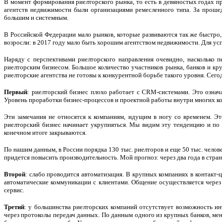
В момент формирования риелторского рынка, то есть в девяностых годах пр
агентств недвижимости были организациями ремесленного типа. За прошед
большим и системным.
В Российской Федерации мало рынков, которые развиваются так же быстро, 
возросли: в 2017 году мало быть хорошим агентством недвижимости. Для ус
Наряду с перспективами риелторского направления очевидно, насколько 
риелторским бизнесом. Большое количество участников рынка, банков и кр
риелторские агентства не готовы к конкурентной борьбе такого уровня. Сего
Первый
: риелторский бизнес плохо работает с CRM-системами. Это означа
Уровень проработки бизнес-процессов и проектной работы внутри многих ко
Эти замечания не относятся к компаниям, идущим в ногу со временем. Эт
риелторский бизнес начинает укрупняться. Мы видим эту тенденцию и по
конечном итоге закрываются.
По нашим данным, в России порядка 130 тыс. риелторов и еще 50 тыс. челове
придется повысить производительность. Мой прогноз: через два года в стране
Второй
: слабо проводится автоматизация. В крупных компаниях в контакт-
автоматические коммуникации с клиентами. Общение осуществляется через л
сервис.
Третий
: у большинства риелторских компаний отсутствует возможность и
через протоколы передач данных. По данным одного из крупных банков, мен