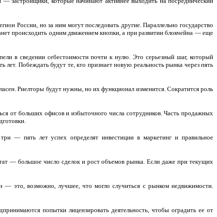
я — застройщики, которые начинают активнее выходить на посреднический
гион России, но за ним могут последовать другие. Параллельно государство
анет происходить одним движением кнопки, а при развитии блокчейна — еще
пели в сведении себестоимости почти к нулю. Это серьезный шаг, который
 лет. Побеждать будут те, кто признает новую реальность рынка через пять
гласен. Риелторы будут нужны, но их функционал изменится. Сократится роль
ться от больших офисов и избыточного числа сотрудников. Часть продажных
дготовки.
три — пять лет успех определят инвестиции в маркетинг и правильное
тат — большое число сделок и рост объемов рынка. Если даже при текущих
н — это, возможно, лучшее, что могло случиться с рынком недвижимости.
едпринимаются попытки лицензировать деятельность, чтобы оградить ее от