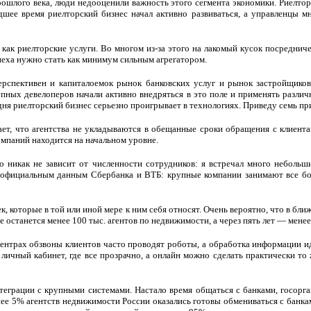
ошлого века, люди недооценили важность этого сегмента экономики. Риелтор
шее время риелторский бизнес начал активно развиваться, а управленцы м
как риелторские услуги. Во многом из-за этого на лакомый кусок посреднич
пеха нужно стать как минимум сильным агрегатором.
перспективен и капиталоемок рынок банковских услуг и рынок застройщиков
упных девелоперов начали активно внедряться в это поле и применять разли
дня риелторский бизнес серьезно проигрывает в технологиях. Приведу семь пр
ет, что агентства не укладываются в обещанные сроки обращения с клиентам
мпаний находится на начальном уровне.
о никак не зависит от численности сотрудников: я встречал много неболь
 официальным данным Сбербанка и ВТБ: крупные компании занимают все бол
к, которые в той или иной мере к ним себя относят. Очень вероятно, что в бли
 останется менее 100 тыс. агентов по недвижимости, а через пять лет — менее
центрах обзвоны клиентов часто проводят роботы, а обработка информации и
ичный кабинет, где все прозрачно, а онлайн можно сделать практически то ж
нтеграции с крупными системами. Настало время общаться с банками, госо
ее 5% агентств недвижимости России оказались готовы обмениваться с банка