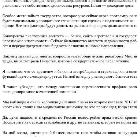
инвестиционные фонды, которые вкладываются в развитие всевозможных с
рынок за счет собственных финансовых ресурсов. Пятая — доходные дома.
Особое место займет государство, которое уже сейчас через программу рен
будет максимально упрощать все сложности при сделках с недвижимостью —
проще. Все эти факторы будут давить на рынок и сокращать долю агентств т
Конкуренты риелторских агентств — банки, сайты-агрегаторы и государст
невозможно игнорировать. Сейчас большинство агентств недвижимости работ
лет и перераспределит свои бюджеты развития на новые направления.
Наконец главный для многих вопрос: зачем вообще нужны риелторы? Многие г
труда, вырастет роль IT-систем, которые создадут сложное переплетение.
Я понимаю, что со временем и банки, и застройщики, и страховщики, и оц
функций где-то сконцентрируется. На мой взгляд, у риелторского бизнеса е
Я также убежден, что между компаниями перечисленного профиля разв
позиционирование компетенций компании.
Мы наблюдаем очень хорошую динамику рынка во втором квартале 2017 год
ипотечных ставках мы видим такую динамику, то что произойдет, когда став
Да, цены падают, и в среднем по России новостройки практически сравн
Посмотрите на отрасль автомобилей и другие сегменты, которые не могли па
На мой взгляд, риелторский бизнес, вместо того чтобы активно конкурир