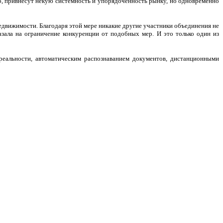
о, привнесут некую системность и упорядоченность рынку, но одновременно
едвижимости. Благодаря этой мере никакие другие участники объединения не
зала на ограничение конкуренции от подобных мер. И это только один из
 реальности, автоматическим распознаванием документов, дистанционными