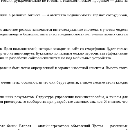
 в России фундаментально не готовы к технологическим прорывам — даже за
тиции в развитие бизнеса — а агентства недвижимости теряют сотрудников,
ас анализом резюме занимаются интеллектуальные системы: с учетом модели
подавляющего большинства агентств недвижимости нет элементарных систем
 Доля пользователей, которые заходят на сайт со смартфонов, будет только
ор его не анализирует. Буквально по пальцам можно пересчитать эффективные
ия на разработке сайтов исключительно под мобильные устройства.
должна быть четко определенной и заранее известной клиентам. Вместо этого
ень четко осознают, за что они берут деньги, а также сколько стоит каждая
твенных результатов. Структура управления нежизнеспособна, а взносы для
ия риелторского сообщества при разработке смежных законов. Я считаю, что
это банки. Вторая — онлайн-агрегаторы объявлений. Третья — различные