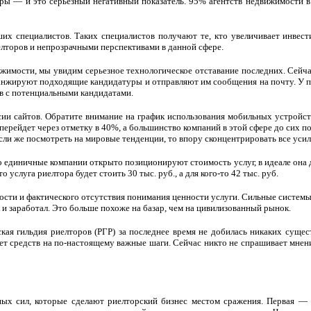
туры — и это серьезный негативный показатель. 95% агентств недвижимости
ших специалистов. Таких специалистов получают те, кто увеличивает инвес
лторов и непрозрачными перспективами в данной сфере.
жимости, мы увидим серьезное технологическое отставание последних. Сейч
анжируют подходящие кандидатуры и отправляют им сообщения на почту. У 
ов с потенциальными кандидатами.
и сайтов. Обратите внимание на график использования мобильных устройств.
ерейдет через отметку в 40%, а большинство компаний в этой сфере до сих п
и же посмотреть на мировые тенденции, то впору сконцентрировать все усил
ко единичные компании открыто позиционируют стоимость услуг, в идеале она 
услуга риелтора будет стоить 30 тыс. руб., а для кого-то 42 тыс. руб.
ти и фактического отсутствия понимания ценности услуги. Сильные системы оч
ак и заработал. Это больше похоже на базар, чем на цивилизованный рынок.
кая гильдия риелторов (РГР) за последнее время не добилась никаких сущес
тает средств на по-настоящему важные шаги. Сейчас никто не спрашивает мнен
ных сил, которые сделают риелторский бизнес местом сражения. Первая — 