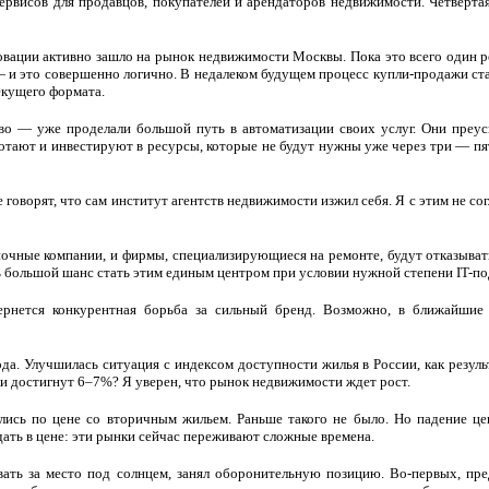
ервисов для продавцов, покупателей и арендаторов недвижимости. Четверта
овации активно зашло на рынок недвижимости Москвы. Пока это всего один ре
 и это совершенно логично. В недалеком будущем процесс купли-продажи ст
екущего формата.
во — уже проделали большой путь в автоматизации своих услуг. Они преус
ают и инвестируют в ресурсы, которые не будут нужны уже через три — пять
оворят, что сам институт агентств недвижимости изжил себя. Я с этим не со
еночные компании, и фирмы, специализирующиеся на ремонте, будут отказыва
сть большой шанс стать этим единым центром при условии нужной степени IT-по
ернется конкурентная борьба за сильный бренд. Возможно, в ближайшие 
а. Улучшилась ситуация с индексом доступности жилья в России, как резуль
ки достигнут 6–7%? Я уверен, что рынок недвижимости ждет рост.
ялись по цене со вторичным жильем. Раньше такого не было. Но падение це
дать в цене: эти рынки сейчас переживают сложные времена.
овать за место под солнцем, занял оборонительную позицию. Во-первых, пр