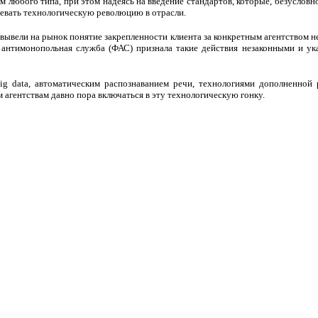
 любого типа, при этом надеясь на введение стандартов, которые, безусловн
зевать технологическую революцию в отрасли.
ывели на рынок понятие закрепленности клиента за конкретным агентством н
 антимонопольная служба (ФАС) признала такие действия незаконными и ука
Big data, автоматическим распознаванием речи, технологиями дополненной
 агентствам давно пора включаться в эту технологическую гонку.