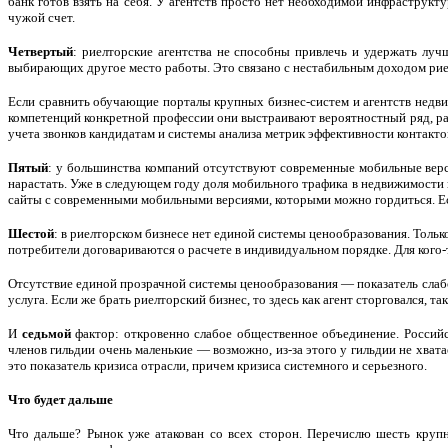
банк готов взять на себя. У агентств просто нет необходимой инфраструк
чужой счет.
Четвертый
: риелторские агентства не способны привлечь и удержать луч
выбирающих другое место работы. Это связано с нестабильным доходом рие
Если сравнить обучающие порталы крупных бизнес-систем и агентств недви
компетенций конкретной профессии они выстраивают вероятностный ряд, р
учета звонков кандидатам и системы анализа метрик эффективности контакт
Пятый
: у большинства компаний отсутствуют современные мобильные верси
нарастать. Уже в следующем году доля мобильного трафика в недвижимости п
сайты с современными мобильными версиями, которыми можно гордиться. Есл
Шестой
: в риелторском бизнесе нет единой системы ценообразования. Толь
потребители договариваются о расчете в индивидуальном порядке. Для кого-то 
Отсутствие единой прозрачной системы ценообразования — показатель слабос
услуга. Если же брать риелторский бизнес, то здесь как агент сторговался, т
И
седьмой
фактор: откровенно слабое общественное объединение. Российс
членов гильдии очень маленькие — возможно, из-за этого у гильдии не хва
это показатель кризиса отрасли, причем кризиса системного и серьезного.
Что будет дальше
Что дальше? Рынок уже атакован со всех сторон. Перечислю шесть круп