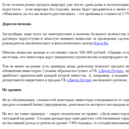
Если человек решил продать квартиру уже после сдачи дома в эксплуатаци
недостаток – если квартира без отделки, жилье будет продаваться в менее
«Максимум, на что вы можете рассчитывать – это прибавка к стоимости 5-7%.
Дорогая помощь
Застройщик чаще всего не заинтересован в наличии большого количества
договора переуступки и зачастую взимают комиссию за проведение сделок
руководитель аналитического и консалтингового центра
Est-a-Tet
.
Обычно комиссия меньше и составляет около 100 000 рублей. «Однако ест
настолько, что инвесторы ждут завершения строительства и перепродают по
Тем не менее на рынке есть примеры, когда девелопер помогает продать и
объявления инвесторов. Схожим образом поступает и ГК
«Лидер Групп»
, п
прибегает практический каждый второй инвестор. А, например, в недавн
департамента маркетинга и продаж ГК
«Лидер Групп»
московского региона.
Не хранить
Из-за обозначенных сложностей некоторые инвесторы отказываются от пер
продать основной бизнес (предприятие, деятельность которого пострадала из
Но все же такие примеры – скорее исключение из правил. «Доля инвесторов
ситуацией на рынке. Сегодня арендаторы сами диктуют собственникам «прав
на пассивный доход от ренты на уровне 7-8% годовых, то сегодня максималь