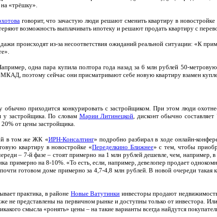
 на «трёшку».
охотова
говорит, что зачастую люди решают сменить квартиру в новостройке 
теряют возможность выплачивать ипотеку и решают продать квартиру с перево
одажи происходят из-за несоответствия ожиданий реальной ситуации: «К приме
те».
апример, одна пара купила полтора года назад за 6 млн рублей 50-метрову
и МКАД, поэтому сейчас они присматривают себе новую квартиру взамен купле
му обычно приходится конкурировать с застройщиком. При этом люди охотне
м у застройщика. По словам
Марии Литинецкой
, дисконт обычно составляет
е 20% от цены застройщика.
ой в том же ЖК «
ИРН-Консалтинг
» подробно разбирал в ходе онлайн-конфер
отовую квартиру в новостройке «
Переделкино Ближнее
» с тем, чтобы приоб
еди – 7-й фазе – стоят примерно на 1 млн рублей дешевле, чем, например, в 
ка примерно на 8-10%. «То есть, если, например, девелопер продает однокомна
очти готовом доме примерно за 4,7-4,8 млн рублей. В новой очереди такая к
ывает практика, в районе
Новые Ватутинки
инвесторы продают недвижимость п
же не представлены на первичном рынке и доступны только от инвестора. Или,
никакого смысла «ронять» цены – на такие варианты всегда найдутся покупател