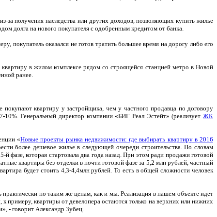
из-за получения наследства или других доходов, позволяющих купить жилье
дом долга на нового покупателя с одобренным кредитом от банка.
ру, покупатель оказался не готов тратить большее время на дорогу либо его
ю квартиру в жилом комплексе рядом со строящейся станцией метро в Новой
нной ранее.
е покупают квартиру у застройщика, чем у частного продавца по договору
 7-10%. Генеральный директор компании «БИГ Реал Эстейт» (реализует
ЖК
енции «
Новые проекты рынка недвижимости: где выбирать квартиру в 2016
рести более дешевое жилье в следующей очереди строительства. По словам
5-й фазе, которая стартовала два года назад. При этом ради продажи готовой
тные квартиры без отделки в почти готовой фазе за 5,2 млн рублей, частный
вартира будет стоить 4,3-4,4млн рублей. То есть в общей сложности человек
рактически по таким же ценам, как и мы. Реализация в нашем объекте идет
 к примеру, квартиры от девелопера остаются только на верхних или нижних
и», - говорит Александр Зубец.