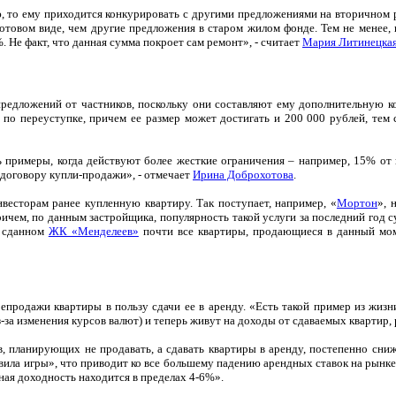
ю, то ему приходится конкурировать с другими предложениями на вторичном 
 готовом виде, чем другие предложения в старом жилом фонде. Тем не менее
 Не факт, что данная сумма покроет сам ремонт», - считает
Мария Литинецка
 предложений от частников, поскольку они составляют ему дополнительную 
 по переуступке, причем ее размер может достигать и 200 000 рублей, тем
ь примеры, когда действуют более жесткие ограничения – например, 15% от 
 договору купли-продажи», - отмечает
Ирина Доброхотова
.
нвесторам ранее купленную квартиру. Так поступает, например, «
Мортон
», 
ричем, по данным застройщика, популярность такой услуги за последний год 
о сданном
ЖК «Менделеев»
почти все квартиры, продающиеся в данный мом
епродажи квартиры в пользу сдачи ее в аренду. «Есть такой пример из жи
-за изменения курсов валют) и теперь живут на доходы от сдаваемых квартир, 
, планирующих не продавать, а сдавать квартиры в аренду, постепенно сниж
ила игры», что приводит ко все большему падению арендных ставок на рынке
ная доходность находится в пределах 4-6%».