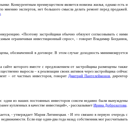
рынке. Конкурентным преимуществом является новизна жилья, однако есть и
, по мнению экспертов, нет большого смысла делать ремонт перед продажей.
я
.
конкуренцию. «Поэтому застройщики обычно обязуют согласовывать с ними
 самым ограничивая инвестиционный спрос», - говорит Владимир Богданюк,
цены, обозначенной в договоре. В этом случае доходность минимизируется
на сайте которого вместе с предложением от застройщика размещены также
существенно выросла – к реализации своих активов через застройщика сейчас
ент – от частных инвесторов, говорит
Дмитрий Пантелеймонов
, директор
зни: одни из наших постоянных инвесторов совсем недавно были вынуждены
ранее купленных в качестве инвестиций», - рассказывает
Ирина Доброхотова
.
ается, - утверждает Мария Литинецкая. - И это связано в первую очередь с
 недвижимости. Если еще один-два года назад собственник мог рассчитывать