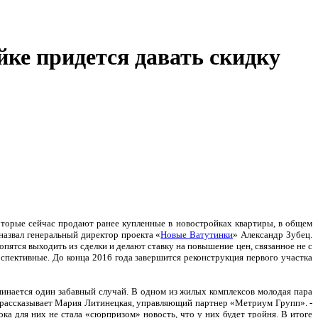
ке придется давать скидку
оторые сейчас продают ранее купленные в новостройках квартиры, в общем
азвал генеральный директор проекта «
Новые Ватутинки
» Александр Зубец.
ятся выходить из сделки и делают ставку на повышение цен, связанное не с
спективные. До конца 2016 года завершится реконструкция первого участка
инается один забавный случай. В одном из жилых комплексов молодая пара
 - рассказывает Мария Литинецкая, управляющий партнер «Метриум Групп». -
ка для них не стала «сюрпризом» новость, что у них будет тройня. В итоге