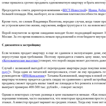
семье пришлось срочно продавать однокомнатную квартиру и брать ипотеку
Председатель совета директоров компании «
БЕСТ-Новострой
»
Ирина Добр
большей площади. Или, наоборот, из-за снижения платежеспособности люди 
Кроме того, по словам Владимира Яхонтова, нередки случаи, когда такие пр
не устроили качество жизни, окружения, инфраструктуры и т.п. на новом мес
Порой покупатели за время ожидания находят более подходящий вариант. Н
Москве. За это время появилось немало предложений в этом бюджете внутр
С дисконтом к застройщику
Если человек продает квартиру в еще не сданном в эксплуатацию доме, е
переуступки прав требования. Поэтому приходится ставить цену ниже, че
«Котельнические высотки»
) говорит, что порой скидка может достигать даж
Случай с возможной выгодой от перепродажи квартиры ради покупки нов
году?
». Тогда один из читателей интересовался, стоит ли ему продавать г
руководителя «
ИРН-Консалтинг
» Татьяны Калюжновой, квартиры в новой очер
квартиры человеку придется сделать скидку по сравнению с ценой застройщи
продавец сможет продать жилье такой же площади и без ремонта в готовом/п
выиграет примерно 400-500 тыс. рублей», - говорит эксперт.
Однако в некоторых случаях разница в цене оказывается меньше. «Как показ
хорошими темпами, часто оказывается, что некоторые предложения просто у
этажах. А инвестор продает вариант на средних этажах. Тогда ему тоже нет 