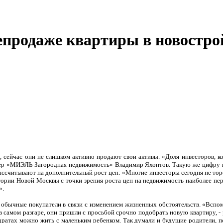
продаже квартиры в новострой
, сейчас они не слишком активно продают свои активы. «Доля инвесторов, к
нер «МИЭЛЬ-Загородная недвижимость» Владимир Яхонтов. Такую же цифру н
ассчитывают на дополнительный рост цен: «Многие инвесторы сегодня не тороп
итории Новой Москвы с точки зрения роста цен на недвижимость наиболее пер
».
обычные покупатели в связи с изменением жизненных обстоятельств. «Вспом
 в самом разгаре, они пришли с просьбой срочно подобрать новую квартиру,
адратах можно жить с маленьким ребенком. Так думали и будущие родители, по