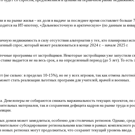
и на рынке жилья – их доля в выдаче за последнее время составляет больше 
одится на ИТ-ипотеку, «Дальневосточную и арктическую» (по данным за январь
рвичную недвижимость в силу отсутствия альтернатив у тех, кто планировал и
ный спрос, который может реализоваться в конце 2024 г. – начале 2025 г.
ечные программы от застройщиков. Некоторые застройщики уже запустили сво
тавке выдается не на весь срок, а на определенный период (до 5 лет). То ест
 (не сильно: в пределах 10-15%), но не у всех игроков, так как отмена льгот
ожет стать реализация льготных программ для учителей, врачей и военных.
са. Девелоперы не собираются снижать маржинальность текущих проектов, по
оительных материалов, так и сохранения дефицита кадров на рынке труда и ро
фляции.
вых домов может замедлиться, особенно для столичных регионов. Однако, сре
нительное субсидирование региональными властями в рамках комплексного раз
 в новых регионах могут продолжиться, что сохранит текущий уровень ввода.