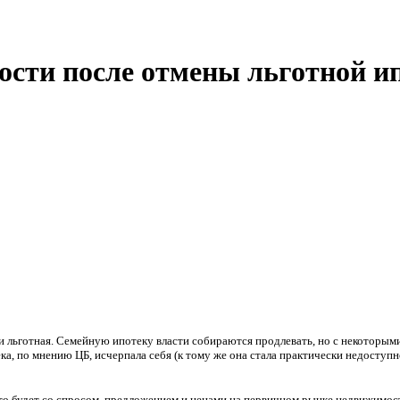
ости после отмены льготной и
 льготная. Семейную ипотеку власти собираются продлевать, но с некоторыми
ка, по мнению ЦБ, исчерпала себя (к тому же она стала практически недоступ
что будет со спросом, предложением и ценами на первичном рынке недвижимос