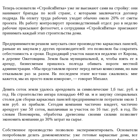
Теперь основатели «СтройсяВятка» уже не выезжают сами на стройку: они
нанимают бригады по всей стране, с которыми заключается договор
подряда. На оплату труда рабочих уходит обычно около 20% от сметы
проекта. Их работу контролирует производственный отдел: раз в неделю
рабочие присылают фотоотчет, а сотрудники «СтройсяВятка» приезжают
принимать каждый этап строительства дома.
Предприниматели решили запускать свое производство каркасных панелей,
раньше их закупали у других производителей: это позволило бы сократить
себестоимость и сроки. Подходящий участок нашелся недалеко от Кирова,
в деревне Ожеговщина. Земля была муниципальной, и, чтобы взять ее в
аренду, бизнесменам пришлось полгода обивать пороги местной
администрации. «Мы представляли проект перед пятью комиссиями, но нам
отказывали раз за разом. На последнем этапе все-таки сжалились: мне
кажется, мы их просто взяли измором», — говорит Михаил.
Девять соток земли удалось арендовать за символические 1,6 тыс. руб. в
год. На строительство ангара площадью 440 кв. м и закупку специальных
столов для сборки каркасных панелей предприниматели потратили около 1
млн руб. из прибыли. Сегодня компания частично владеет, частично
арендует уже 50 соток, выплачивая за участок по 16 тыс. руб. в год. По
словам Пономарева, обработка древесины своими силами позволяет
экономить компании до 30% затрат на сырье.
Собственное производство позволило экспериментировать. Основатели
попробовали делать домокомплекты: уже готовые каркасные дома, все
части которых сначала производятся согласно эскизам, а потом фасуются в