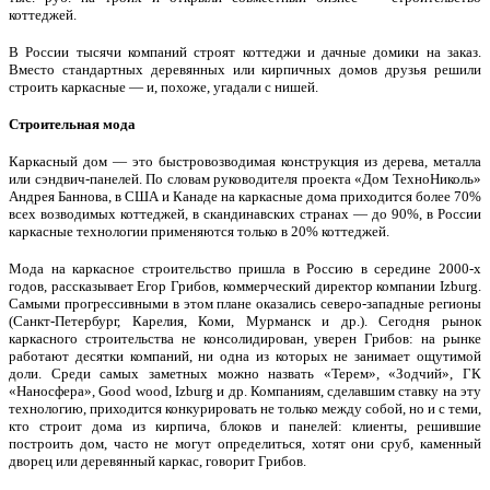
коттеджей.
В России тысячи компаний строят коттеджи и дачные домики на заказ.
Вместо стандартных деревянных или кирпичных домов друзья решили
строить каркасные — и, похоже, угадали с нишей.
Строительная мода
Каркасный дом — это быстровозводимая конструкция из дерева, металла
или сэндвич-панелей. По словам руководителя проекта «Дом ТехноНиколь»
Андрея Баннова, в США и Канаде на каркасные дома приходится более 70%
всех возводимых коттеджей, в скандинавских странах — до 90%, в России
каркасные технологии применяются только в 20% коттеджей.
Мода на каркасное строительство пришла в Россию в середине 2000-х
годов, рассказывает Егор Грибов, коммерческий директор компании Izburg.
Самыми прогрессивными в этом плане оказались северо-западные регионы
(Санкт-Петербург, Карелия, Коми, Мурманск и др.). Сегодня рынок
каркасного строительства не консолидирован, уверен Грибов: на рынке
работают десятки компаний, ни одна из которых не занимает ощутимой
доли. Среди самых заметных можно назвать «Терем», «Зодчий», ГК
«Наносфера», Good wood, Izburg и др. Компаниям, сделавшим ставку на эту
технологию, приходится конкурировать не только между собой, но и с теми,
кто строит дома из кирпича, блоков и панелей: клиенты, решившие
построить дом, часто не могут определиться, хотят они сруб, каменный
дворец или деревянный каркас, говорит Грибов.