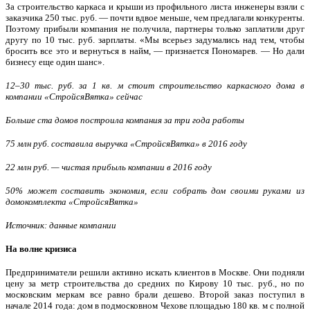
За строительство каркаса и крыши из профильного листа инженеры взяли с
заказчика 250 тыс. руб. — почти вдвое меньше, чем предлагали конкуренты.
Поэтому прибыли компания не получила, партнеры только заплатили друг
другу по 10 тыс. руб. зарплаты. «Мы всерьез задумались над тем, чтобы
бросить все это и вернуться в найм, — признается Пономарев. — Но дали
бизнесу еще один шанс».
12–30 тыс. руб. за 1 кв. м стоит строительство каркасного дома в
компании «СтройсяВятка» сейчас
Больше ста домов построила компания за три года работы
75 млн руб. составила выручка «СтройсяВятка» в 2016 году
22 млн руб. — чистая прибыль компании в 2016 году
50% может составить экономия, если собрать дом своими руками из
домокомплекта «СтройсяВятка»
Источник: данные компании
На волне кризиса
Предприниматели решили активно искать клиентов в Москве. Они подняли
цену за метр строительства до средних по Кирову 10 тыс. руб., но по
московским меркам все равно брали дешево. Второй заказ поступил в
начале 2014 года: дом в подмосковном Чехове площадью 180 кв. м с полной