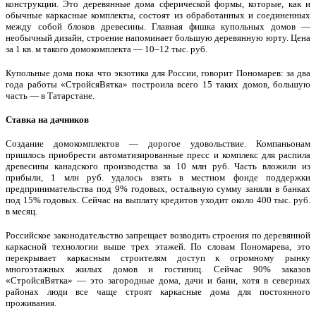
конструкции. Это деревянные дома сферической формы, которые, как и
обычные каркасные комплекты, состоят из обработанных и соединенных
между собой блоков древесины. Главная фишка купольных домов —
необычный дизайн, строение напоминает большую деревянную юрту. Цена
за 1 кв. м такого домокомплекта — 10–12 тыс. руб.
Купольные дома пока что экзотика для России, говорит Пономарев: за два
года работы «СтройсяВятка» построила всего 15 таких домов, большую
часть — в Татарстане.
Ставка на дачников
Создание домокомплектов — дорогое удовольствие. Компаньонам
пришлось приобрести автоматизированные пресс и комплекс для распила
древесины канадского производства за 10 млн руб. Часть вложили из
прибыли, 1 млн руб. удалось взять в местном фонде поддержки
предпринимательства под 9% годовых, остальную сумму заняли в банках
под 15% годовых. Сейчас на выплату кредитов уходит около 400 тыс. руб.
в месяц.
Российское законодательство запрещает возводить строения по деревянной
каркасной технологии выше трех этажей. По словам Пономарева, это
перекрывает каркасным строителям доступ к огромному рынку
многоэтажных жилых домов и гостиниц. Сейчас 90% заказов
«СтройсяВятка» — это загородные дома, дачи и бани, хотя в северных
районах люди все чаще строят каркасные дома для постоянного
проживания.