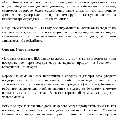
«Потребитель постепенно начал понимать, что каркасный дом может быть
и ультрабюджетным дачным домиком, и респектабельным коттеджем,
стоимость которого будет существенно ниже аналогичного кирпичного
дома. А эксплуатировать его проще, чем сруб, — не нужно следить за
компенсаторами усадки», — считает Баннов.
По данным Росстата, в 2015 году в эксплуатацию в России было введено 85
млн кв. м жилья, из них 35 млн кв. м пришлось на индивидуальное жилищное
строительство, это малоэтажные частные дома и дачи, которыми
занимается «СтройсяВятка».
Строить будет директор
«В Скандинавии и США рынок каркасного строительства процветал, и мы
поверили, что через год-два мода на каркасы придет и в Россию», —
вспоминает Пономарев.
Каркасные дома дешевле кирпичных в среднем в два-три раза, уверяет
предприниматель. Строить их можно в любое время года, потому что в
технологии нет так называемых мокрых процессов (например, бетонных
работ или посадки кирпичей на цемент), а в качестве фундамента можно
использовать винтовые сваи. Возвести каркасный дом можно за два—
четыре месяца.
Есть и минусы: каркасные дома из дерева могут пропускать шумы и, как
правило, не так долговечны, как дома из камня. По мнению Михаила
Пономарева, имидж каркасного домостроения во многом испортили