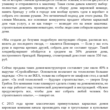
упаковку и отправляются к заказчику. Такая схема давала клиенту выбор:
полностью доверить производство и сборку дома кировской команде,
нанять бригаду у себя в городе или вообще купить «дом в коробке» и
собрать его своими руками. Это нетипичный подход для этого рынка. По
словам Михаила, все основные конкуренты продают обычно каркасный
дом «как услугу, а не как товар» — возводят его на земле заказчика:
строительным компаниям невыгодно, чтобы люди сами собирали каркасные
дома.
«Мы создали до безумия подробную инструкцию сборки, расписав все,
вплоть до последнего гвоздя, — хвалится Пономарев. — Если у вас есть
руки и парочка крепких друзей, собрать дом не составит труда». Такой
хендмейд-вариант обойдется в среднем на 50% дешевле дома,
построенного бригадой. Например, стометровый дом стоит около 350 тыс.
руб.
Сейчас продажа таких домов-конструкторов составляет уже около 40% в
выручке «СтройсяВятка». Основатели возлагают на технологию большие
надежды: «Это та же IKEA, только вы собираете не шкаф или стол, а целый
дом». «За этой технологией — будущее строительства», — уверен Егор
Грибов. Его компания тоже планирует сделать ставку на домокомплекты, но
все еще работает над технической документацией и инструкцией. «Нужно
предусмотреть все, чтобы дом мог собрать любой человек без
строительного опыта», — говорит он.
С 2015 года кроме классических прямоугольных каркасных домов
кировская компания начала производить еще и треугольные и купольные