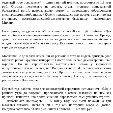
отделкой трое основателей и один нанятый плотник построили за 1,8 млн
руб. Строили полностью из дерева, стены утепляли минеральной
базальтовой ватой, пароизоляцию, ветро- и гидрозащиту обеспечивали
специальными мембранами. «Клиент признавался нам потом: думал, что мы
его кинем, — настолько смешной для москвичей была цена», — вспоминает
Михаил.
На втором доме удалось заработать уже около 250 тыс. руб. прибыли. «Для
нас это были какие-то нереальные деньги!» — признает Пономарев. Правда,
денег они чуть не лишились в этот же день: заехали отметить заработок в
придорожное кафе и забыли там сумку. Все закончилась хорошо: кассирша
вернула ее владельцам.
Москвичи не доверяли компании из региона и хотели видеть примеры уже
готовых работ: крупные конкуренты построили целые демонстрационные
городки. Но на строительство выставочных домов у кировских
предпринимателей не было денег. Выручил клиент. «С первым московским
заказчиком мы успели подружиться. Просто звонили, говорили: впусти
людей на экскурсию, а мы тебе бутылку коньячку. Так и договаривались», —
рассказывает Пономарев.
Первый год работы стал для основателей серьезным испытанием. «Мы с
раннего утра до полуночи просиживали в офисе, пытались понять, как
привлечь клиентов, что делать с ценой, параллельно сами учились строить,
— вспоминает Пономарев. — К концу года мы были похожи на три
выжатых лимона». Всего за 2014 год они построили около 20 домов.
Выручка составила 23 млн руб., чистая прибыль — 4,6 млн руб.