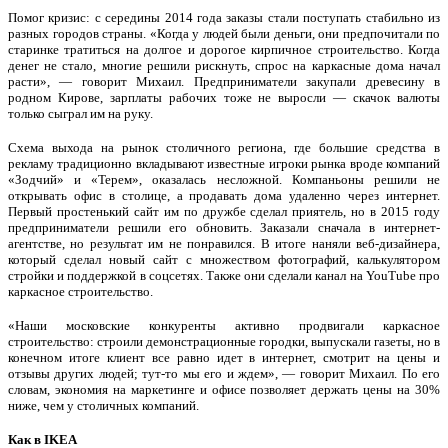
Помог кризис: с середины 2014 года заказы стали поступать стабильно из
разных городов страны. «Когда у людей были деньги, они предпочитали по
старинке тратиться на долгое и дорогое кирпичное строительство. Когда
денег не стало, многие решили рискнуть, спрос на каркасные дома начал
расти», — говорит Михаил. Предприниматели закупали древесину в
родном Кирове, зарплаты рабочих тоже не выросли — скачок валюты
только сыграл им на руку.
Схема выхода на рынок столичного региона, где большие средства в
рекламу традиционно вкладывают известные игроки рынка вроде компаний
«Зодчий» и «Терем», оказалась несложной. Компаньоны решили не
открывать офис в столице, а продавать дома удаленно через интернет.
Первый простенький сайт им по дружбе сделал приятель, но в 2015 году
предприниматели решили его обновить. Заказали сначала в интернет-
агентстве, но результат им не понравился. В итоге наняли веб-дизайнера,
который сделал новый сайт с множеством фотографий, калькулятором
стройки и поддержкой в соцсетях. Также они сделали канал на YouTube про
каркасное строительство.
«Наши московские конкуренты активно продвигали каркасное
строительство: строили демонстрационные городки, выпускали газеты, но в
конечном итоге клиент все равно идет в интернет, смотрит на цены и
отзывы других людей; тут-то мы его и ждем», — говорит Михаил. По его
словам, экономия на маркетинге и офисе позволяет держать цены на 30%
ниже, чем у столичных компаний.
Как в IKEA