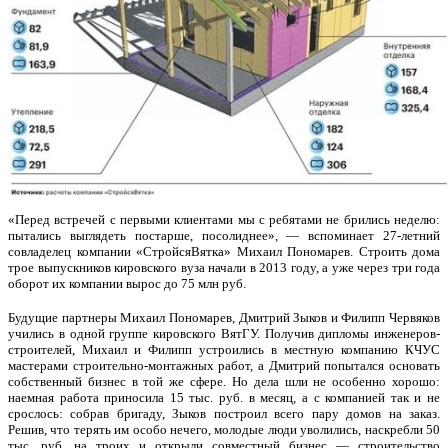
«Перед встречей с первыми клиентами мы с ребятами не брились неделю:
пытались выглядеть постарше, посолиднее», — вспоминает 27-летний
совладелец компании «СтройсяВятка» Михаил Пономарев. Строить дома
трое выпускников кировского вуза начали в 2013 году, а уже через три года
оборот их компании вырос до 75 млн руб.
Будущие партнеры Михаил Пономарев, Дмитрий Зыков и Филипп Червяков
учились в одной группе кировского ВятГУ. Получив дипломы инженеров-
строителей, Михаил и Филипп устроились в местную компанию КЧУС
мастерами строительно-монтажных работ, а Дмитрий попытался основать
собственный бизнес в той же сфере. Но дела шли не особенно хорошо:
наемная работа приносила 15 тыс. руб. в месяц, а с компанией так и не
срослось: собрав бригаду, Зыков построил всего пару домов на заказ.
Решив, что терять им особо нечего, молодые люди уволились, наскребли 50
тыс. руб. на троих и открыли совместный бизнес — строительство