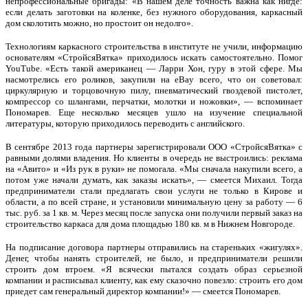
непрофессиональные бригады: ​«В нашем деле точность важна как нигде:
если делать заготовки на коленке, без нужного оборудования, каркасный
дом сколотить можно, но простоит он недолго».
Технологиям каркасного строительства в институте не учили, информацию
основателям «СтройсяВятка» приходилось искать самостоятельно. Помог
YouTube. «Есть такой американец — Ларри Хон, гуру в этой сфере. Мы
насмотрелись его роликов, закупили на eBay всего, что он советовал:
циркулярную и торцовочную пилу, пневматический гвоздевой пистолет,
компрессор со шлангами, перчатки, молотки и ножовки», — вспоминает
Пономарев. Еще несколько месяцев ушло на изучение специальной
литературы, которую приходилось переводить с английского.
В сентябре 2013 года партнеры зарегистрировали ООО «СтройсяВятка» с
равными долями владения. Но клиенты в очередь не выстроились: реклама
на «Авито» и «Из рук в руки» не помогала. «Мы сначала накупили всего, а
потом уже начали думать, как заказы искать», — смеется Михаил. Тогда
предприниматели стали предлагать свои услуги не только в Кирове и
области, а по всей стране, и установили минимальную цену за работу — 6
тыс. руб. за 1 кв. м. Через месяц после запуска они получили первый заказ на
строительство каркаса для дома площадью 180 кв. м в Нижнем Новгороде.
На подписание договора партнеры отправились на стареньких «жигулях».
Денег, чтобы нанять строителей, не было, и предприниматели решили
строить дом втроем. «Я всячески пытался создать образ серьезной
компании и расписывал клиенту, как ему сказочно повезло: строить его дом
приедет сам генеральный директор компании!» — смеется Пономарев.