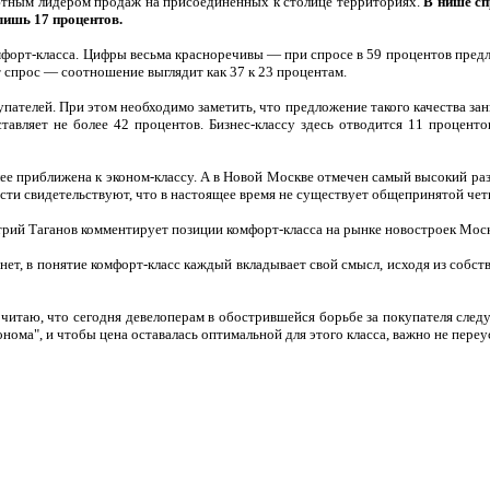
лютным лидером продаж на присоединенных к столице территориях.
В нише сп
лишь 17 процентов.
форт-класса. Цифры весьма красноречивы — при спросе в 59 процентов предл
т спрос — соотношение выглядит как 37 к 23 процентам.
пателей. При этом необходимо заметить, что предложение такого качества за
ставляет не более 42 процентов. Бизнес-классу здесь отводится 11 процент
ее приближена к эконом-классу. А в Новой Москве отмечен самый высокий раз
ти свидетельствуют, что в настоящее время не существует общепринятой чет
рий Таганов
комментирует позиции комфорт-класса на рынке новостроек Моско
 нет, в понятие комфорт-класс каждый вкладывает свой смысл, исходя из собст
читаю, что сегодня девелоперам в обострившейся борьбе за покупателя след
онома", и чтобы цена оставалась оптимальной для этого класса, важно не пере