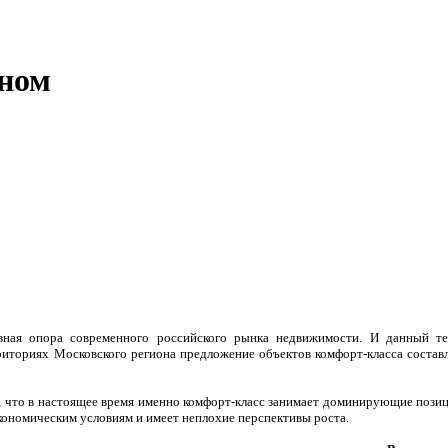
оном
вная опора современного российского рынка недвижимости. И данный те
ториях Московского региона предложение объектов комфорт-класса составля
 что в настоящее время именно комфорт-класс занимает доминирующие позици
кономическим условиям и имеет неплохие перспективы роста.