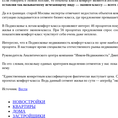
Если говорить о Новой Москве, то объекты класса комфорт являются абсо
оставляя так называемому исчезающему виду — эконом-классу — всего 
Да и в границах старой Москвы эксперты отмечают недостаток объектов ком
ситуация складывается в сегменте бизнес-класса, где предложение превышае
В Подмосковье к лотам комфорт-класса проявляют интерес 46 процентов поку
жилья в сегменте эконом-класса. При 56 процентах предложения спрос со
показателям комфорт-класс чувствует себя очень даже неплохо.
Интересно, что в Подмосковье недвижимость комфорт-класса по цене наибол
процента. В настоящее время специалисты отечественного рынка недвижимос
Руководитель Аналитического центра компании “Инком-Недвижимость”
Дмит
По его словам, поскольку единых критериев выделения сегментов у нас пока
нему.
“Единственным конкретным классификатором фактически выступает цена. С
проектах комфорт-класса. Ведь данный сегмент жилья по сути — апгрейд "эк
Источник:
Вести
НОВОСТРОЙКИ
КВАРТИРЫ
ДОМА
ЗАСТРОЙЩИКИ