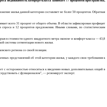
роса недвижимость комфорт-класса занимает 77 процентов пространства,
ожение жилья данной категории составляет не более 50 процентов. Обратная
нимает всего 31 процент от общего объема. В области зафиксирован профицит
ов спроса и 12 процентов предложения. Иными словами, по статистическим
рыв в стоимости одного квадратного метра эконом- и комфорт-класса — 43,8
кой системы сегментации нового жилья.
вского региона со своей позиции.
венных представлений об этой категории жилья, у каждого свои требования к
ует с осторожностью относиться к введению новых дополнительных опций в
усердствовать с функционалом”, — резюмирует эксперт.