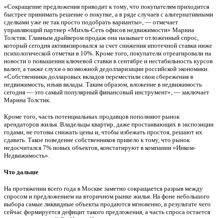
«Сокращение предложения приводит к тому, что покупателям приходится
быстрее принимать решение о покупке, а в ряде случаев с альтернативными
сделками уже не так просто подобрать варианты», — отмечает
управляющий партнер «Миэль-Сеть офисов недвижимости» Марина
Толстик. Главным драйвером продаж она называет отложенный спрос,
который сегодня активизировался за счет снижения ипотечной ставки ниже
психологической отметки в 10%. Кроме того, покупатели отреагировали на
новости о повышении ключевой ставки в сентябре и нестабильность курсов
валют, а также слухи о возможной дедолларизации российской экономики.
«Собственники долларовых вкладов переместили свои сбережения в
недвижимость, изъяв вклады. Таким образом, вложение в недвижимость
сегодня — это самый популярный финансовый инструмент», — заключает
Марина Толстик.
Кроме того, часть потенциальных продавцов пополняют рынок
арендаторов жилья. Владельцы квартир, даже простаивающих в экспозиции
годами, не готовы снижать цены и, чтобы избежать простоя, решают их
сдавать. Такое поведение собственников привело к тому, что рынок
недосчитался 7% новых объектов, констатируют в компании «Инком-
Недвижимость».
Что дальше
На протяжении всего года в Москве заметно сокращается разрыв между
спросом и предложением на вторичном рынке жилья. На фоне небольшого
выбора самые ликвидные объекты продаются мгновенно, в результате чего
сейчас формируется дефицит такого предложения, а часть спроса остается