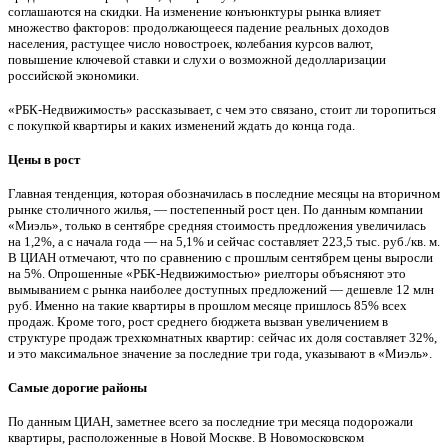
соглашаются на скидки. На изменение конъюнктуры рынка влияет
множество факторов: продолжающееся падение реальных доходов
населения, растущее число новостроек, колебания курсов валют,
повышение ключевой ставки и слухи о возможной дедолларизации
российской экономики.
«РБК-Недвижимость» рассказывает, с чем это связано, стоит ли торопиться
с покупкой квартиры и каких изменений ждать до конца года.
Цены в рост
Главная тенденция, которая обозначилась в последние месяцы на вторичном
рынке столичного жилья, — постепенный рост цен. По данным компании
«Миэль», только в сентябре средняя стоимость предложения увеличилась
на 1,2%, а с начала года — на 5,1% и сейчас составляет 223,5 тыс. руб./кв. м.
В ЦИАН отмечают, что по сравнению с прошлым сентябрем цены выросли
на 5%. Опрошенные «РБК-Недвижимостью» риелторы объясняют это
вымыванием с рынка наиболее доступных предложений — дешевле 12 млн
руб. Именно на такие квартиры в прошлом месяце пришлось 85% всех
продаж. Кроме того, рост среднего бюджета вызван увеличением в
структуре продаж трехкомнатных квартир: сейчас их доля составляет 32%,
и это максимальное значение за последние три года, указывают в «Миэль».
Самые дорогие районы
По данным ЦИАН, заметнее всего за последние три месяца подорожали
квартиры, расположенные в Новой Москве. В Новомосковском