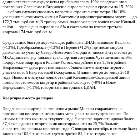
административном округе цены прибавили сразу 19%: предложения в
поселениях Сосенское и Внуковское выросли в цене в среднем на 15–20%
— в обоих случаях сказались новости о строительстве метро. На 10%
увеличилась стоимость жилья в Восточном административном округе — до
172,3 тыс. руб./кв. м. В тройку самых подорожавших вошел также Южный
район — здесь цены выросли на 8% и составили по итогам третьего
квартала 174 тыс. руб./кв. м.
Среди самых быстро дорожающих районов в ЦИАН называют Вешняки
(+13%), Преображенское (+13%) и Перово (+12%), где после запуска
движения по участку Северо-Восточной хорды от шоссе Энтузиастов до
МКАД заметно улучшилась транспортная ситуация. Чуть меньше, на 9%,
подорожали квартиры в Косино-Ухтомском районе и на 15% в районе
Некрасовка — здесь рост цен вызван объявлением о запуске первого
участка новой Некрасовской (Кожуховской) линии метро до конца 2018
года. Новости о запуске новых станций Калининско-Солнцевской линии
повысили стоимость квартир в районах Солнцево (+9%) и Ново-
Переделкино (+11%), говорится в материалах ЦИАН.
Квартиры вместо долларов
Предложение квартир на вторичном рынке Москвы сокращается на
протяжении последних нескольких месяцев из-за растущего спроса. По
итогам третьего квартала текущего года Росреестр зарегистрировал более
37,4 тыс. сделок с вторичными квартирами, что на 25,7% больше
аналогичного периода прошлого года. С января по сентябрь в столице было
заключено 105,6 тыс. таких сделок против 84,4 тыс. годом ранее.