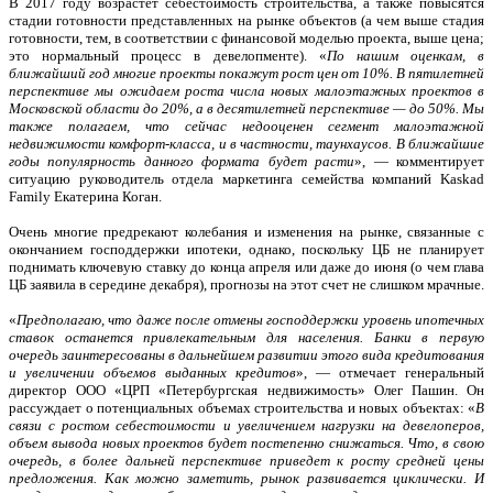
В 2017 году возрастет себестоимость строительства, а также повысятся
стадии готовности представленных на рынке объектов (а чем выше стадия
готовности, тем, в соответствии с финансовой моделью проекта, выше цена;
это нормальный процесс в девелопменте). «
По нашим оценкам, в
ближайший год многие проекты покажут рост цен от 10%. В пятилетней
перспективе мы ожидаем роста числа новых малоэтажных проектов в
Московской области до 20%, а в десятилетней перспективе — до 50%. Мы
также полагаем, что сейчас недооценен сегмент малоэтажной
недвижимости комфорт-класса, и в частности, таунхаусов. В ближайшие
годы популярность данного формата будет расти
», — комментирует
ситуацию руководитель отдела маркетинга семейства компаний Kaskad
Family Екатерина Коган.
Очень многие предрекают колебания и изменения на рынке, связанные с
окончанием господдержки ипотеки, однако, поскольку ЦБ не планирует
поднимать ключевую ставку до конца апреля или даже до июня (о чем глава
ЦБ заявила в середине декабря), прогнозы на этот счет не слишком мрачные.
«
Предполагаю, что даже после отмены господдержки уровень ипотечных
ставок останется привлекательным для населения. Банки в первую
очередь заинтересованы в дальнейшем развитии этого вида кредитования
и увеличении объемов выданных кредитов
», — отмечает генеральный
директор ООО «ЦРП «Петербургская недвижимость» Олег Пашин. Он
рассуждает о потенциальных объемах строительства и новых объектах: «
В
связи с ростом себестоимости и увеличением нагрузки на девелоперов,
объем вывода новых проектов будет постепенно снижаться. Что, в свою
очередь, в более дальней перспективе приведет к росту средней цены
предложения. Как можно заметить, рынок развивается циклически. И