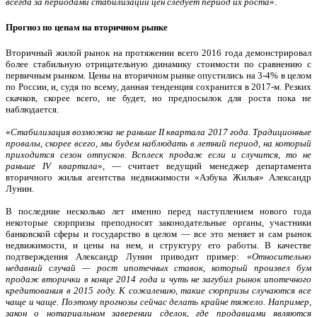
всегда за периодами стабилизации цен следует период их роста
».
Прогноз по ценам на вторичном рынке
Вторичный жилой рынок на протяжении всего 2016 года демонстрировал
более стабильную отрицательную динамику стоимости по сравнению с
первичным рынком. Цены на вторичном рынке опустились на 3-4% в целом
по России, и, судя по всему, данная тенденция сохранится в 2017-м. Резких
скачков, скорее всего, не будет, но предпосылок для роста пока не
наблюдается.
«
Стабилизация возможна не раньше II квартала 2017 года. Традиционные
провалы, скорее всего, мы будем наблюдать в летний период, на который
приходится сезон отпусков. Всплеск продаж если и случится, то не
раньше IV квартала
», — считает ведущий менеджер департамента
вторичного жилья агентства недвижимости «Азбука Жилья» Александр
Лунин.
В последние несколько лет именно перед наступлением нового года
некоторые сюрпризы преподносят законодательные органы, участники
банковской сферы и государство в целом — все это меняет и сам рынок
недвижимости, и цены на нем, и структуру его работы. В качестве
подтверждения Александр Лунин приводит пример: «
Относительно
недавний случай — рост ипотечных ставок, который произвел бум
продаж вторички в конце 2014 года и чуть не загубил рынок ипотечного
кредитования в 2015 году. К сожалению, такие сюрпризы случаются все
чаще и чаще. Поэтому прогнозы сейчас делать крайне тяжело. Например,
закон о нотариальном заверении сделок, где продавцами являются