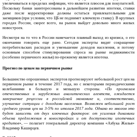
увеличиваться в пределах инфляции, что является плюсом для покупателей.
Поскольку банки заинтересованы в дальнейшем развитии ипотеки, ставки
даже после корректировки должны остаться привлекательными для
заемщиков (при условии, что ЦБ не поднимет ключевую ставку). В крупных
городах России, скорее всего, на рынок выйдет довольно много жилых
новостроек.
Несмотря на то что в России намечается плавный выход из кризиса, о его
окончании говорить еще рано. Сегодня эксперты видят сокращение
потребительских расходов и уменьшение доходов населения, и потому
основным способом стимулирования спроса на рынке недвижимости
(особенно первичного жилья) по-прежнему является ипотека.
Прогноз по ценам на первичном рынке
Большинство опрошенных экспертов прогнозируют небольшой рост цен на
первичном рынке в течение 2017 года, но с некоторыми периодическими
колебаниями в большую и меньшую стороны. «
По прогнозам
отечественных и зарубежных аналитических агентств, ожидается
завершение рецессии в российской экономике и, соответственно,
улучшение ситуации с доходами населения. Возможен небольшой рост
среднего уровня цен на 3-5% по итогам 2017 года. Однако во многом это
будет зависеть от двух ключевых факторов: от усиления динамики
объема предложения в новостройках и от доступности ипотечных
кредитов
», — полагает генеральный директор компании «Азбука Жилья»
Владимир Каширцев.