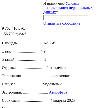
Я принимаю
Условия
использования персональных
данных
*
Отправить сообщение
9 762 410 руб.
2
156 700 руб/м
2
Площадь ..........................
62.3 м
Этаж .............................
4-9
Этажей .............................
9
Отделка ..............................
без отделки
Тип здания ..............................
кирпичное
Санузел ..........................
раздельный
Застройщик ..........................
Атмосфера
Срок сдачи .............................
4 квартал 2025