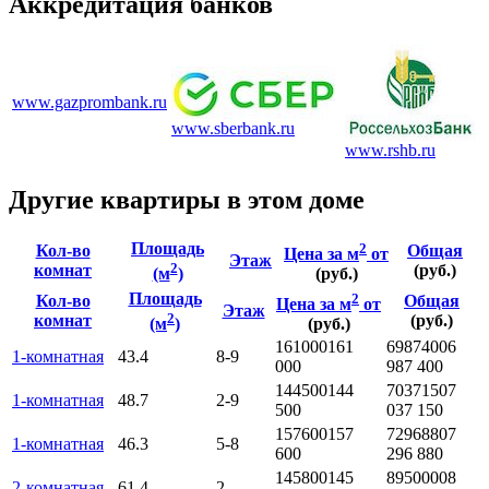
Аккредитация банков
www.gazprombank.ru
www.sberbank.ru
www.rshb.ru
Другие квартиры в этом доме
Площадь
2
Кол-во
Общая
Цена за м
от
Этаж
2
комнат
(руб.)
(м
)
(руб.)
Площадь
2
Кол-во
Общая
Цена за м
от
Этаж
2
комнат
(руб.)
(м
)
(руб.)
161000
161
6987400
6
1-комнатная
43.4
8-9
000
987 400
144500
144
7037150
7
1-комнатная
48.7
2-9
500
037 150
157600
157
7296880
7
1-комнатная
46.3
5-8
600
296 880
145800
145
8950000
8
2-комнатная
61.4
2