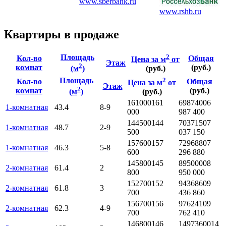
www.sberbank.ru
www.rshb.ru
Квартиры в продаже
Площадь
2
Кол-во
Общая
Цена за м
от
Этаж
2
комнат
(руб.)
(м
)
(руб.)
Площадь
2
Кол-во
Общая
Цена за м
от
Этаж
2
комнат
(руб.)
(м
)
(руб.)
161000
161
6987400
6
1-комнатная
43.4
8-9
000
987 400
144500
144
7037150
7
1-комнатная
48.7
2-9
500
037 150
157600
157
7296880
7
1-комнатная
46.3
5-8
600
296 880
145800
145
8950000
8
2-комнатная
61.4
2
800
950 000
152700
152
9436860
9
2-комнатная
61.8
3
700
436 860
156700
156
9762410
9
2-комнатная
62.3
4-9
700
762 410
146800
146
14973600
14