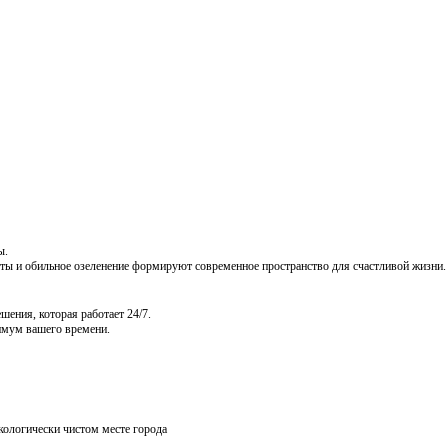
ы.
ы и обильное озеленение формируют современное пространство для счастливой жизни
ения, которая работает 24/7.
нимум вашего времени.
кологически чистом месте города