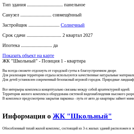
Тип здания ..............................
панельное
Санузел ..........................
совмещённый
Застройщик ..........................
Солнечный
Срок сдачи .............................
2 квартал 2027
Ипотека ..........................
да
Показать объект на карте
ЖК "Школьный" - Позиция 1 - квартира
Вы всегда сможете отдохнуть от городской суеты в благоустроенном дворе.
Для реализации территории отдыха используются качественные натуральные материал
Для детей установлен современный безопасный игровой городок.
Природные ландшафт
Все интерьеры комплекса концептуально связаны между собой архитектурной идеей.
Территория жилого комплекса оборудована системой видеонаблюдения высокого разреш
В комплексе предусмотрена закрытая парковка - путь от авто до квартиры займет ми
Информация о
ЖК "Школьный"
Обособленный тихий жилой комплекс, состоящий из 3-х жилых зданий расположен в э