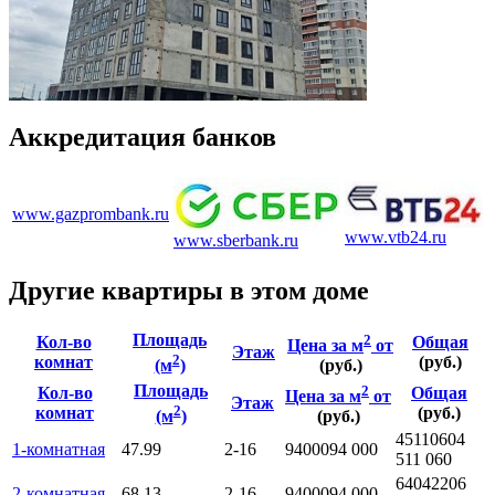
Аккредитация банков
www.gazprombank.ru
www.vtb24.ru
www.sberbank.ru
Другие квартиры в этом доме
Площадь
2
Кол-во
Общая
Цена за м
от
Этаж
2
комнат
(руб.)
(м
)
(руб.)
Площадь
2
Кол-во
Общая
Цена за м
от
Этаж
2
комнат
(руб.)
(м
)
(руб.)
4511060
4
1-комнатная
47.99
2-16
94000
94 000
511 060
6404220
6
2-комнатная
68.13
2-16
94000
94 000