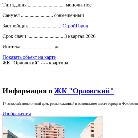
Тип здания ..............................
монолитное
Санузел ..........................
совмещённый
Застройщик ..........................
СтройГород
Срок сдачи .............................
3 квартал 2026
Ипотека ..........................
да
Показать объект на карте
ЖК "Орловский" - - - квартира
Информация о
ЖК "Орловский"
17-этажный монолитный дом, расположенный в живописном месте города в Фокинско
Изображения