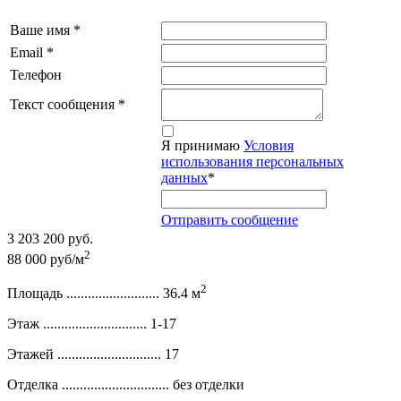
Ваше имя
*
Email
*
Телефон
Текст сообщения
*
Я принимаю
Условия
использования персональных
данных
*
Отправить сообщение
3 203 200 руб.
2
88 000 руб/м
2
Площадь ..........................
36.4 м
Этаж .............................
1-17
Этажей .............................
17
Отделка ..............................
без отделки