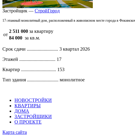
Застройщик —
СтройГород
17-этажный монолитный дом, расположенный в живописном месте города в Фокинско
2 511 000
за квартиру
от
84 000
за кв.м.
Срок сдачи ..........................
3 квартал 2026
Этажей ..............................
17
Квартир .............................
153
Тип здания ..........................
монолитное
НОВОСТРОЙКИ
КВАРТИРЫ
ДОМА
ЗАСТРОЙЩИКИ
О ПРОЕКТЕ
Карта сайта