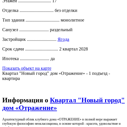
Этажей .............................
17
Отделка ..............................
без отделки
Тип здания ..............................
монолитное
Санузел ..........................
раздельный
Застройщик ..........................
Ягода
Срок сдачи .............................
2 квартал 2028
Ипотека ..........................
да
Показать объект на карте
Квартал "Новый город" дом «Отражение» - 1 подъезд -
квартира
Информация о
Квартал "Новый город"
дом «Отражение»
Архитектурный облик клубного дома «ОТРАЖЕНИЕ» в полной мере выражает
глубокую философию неоклассицизма, в основе которой - красота, удовольствие и