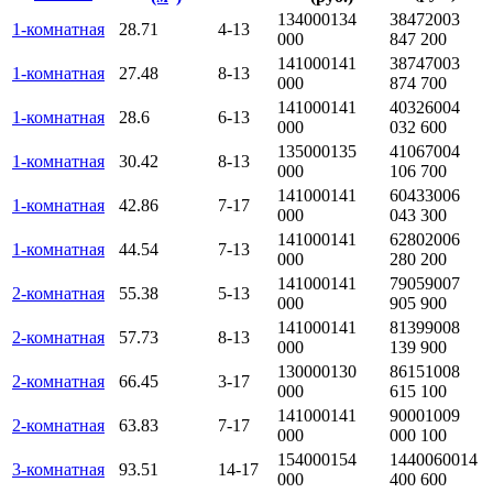
134000
134
3847200
3
1-комнатная
28.71
4-13
000
847 200
141000
141
3874700
3
1-комнатная
27.48
8-13
000
874 700
141000
141
4032600
4
1-комнатная
28.6
6-13
000
032 600
135000
135
4106700
4
1-комнатная
30.42
8-13
000
106 700
141000
141
6043300
6
1-комнатная
42.86
7-17
000
043 300
141000
141
6280200
6
1-комнатная
44.54
7-13
000
280 200
141000
141
7905900
7
2-комнатная
55.38
5-13
000
905 900
141000
141
8139900
8
2-комнатная
57.73
8-13
000
139 900
130000
130
8615100
8
2-комнатная
66.45
3-17
000
615 100
141000
141
9000100
9
2-комнатная
63.83
7-17
000
000 100
154000
154
14400600
14
3-комнатная
93.51
14-17
000
400 600