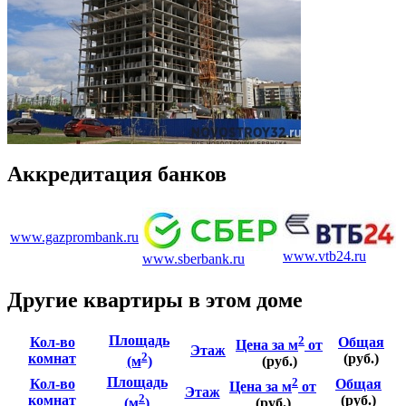
Аккредитация банков
www.gazprombank.ru
www.vtb24.ru
www.sberbank.ru
Другие квартиры в этом доме
Площадь
2
Кол-во
Общая
Цена за м
от
Этаж
2
комнат
(руб.)
(м
)
(руб.)
Площадь
2
Кол-во
Общая
Цена за м
от
Этаж
2
комнат
(руб.)
(м
)
(руб.)