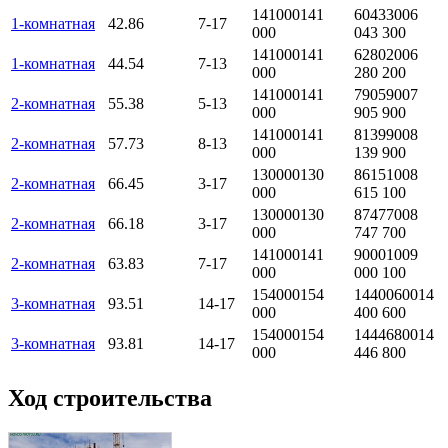
141000
141
6043300
6
1-комнатная
42.86
7-17
000
043 300
141000
141
6280200
6
1-комнатная
44.54
7-13
000
280 200
141000
141
7905900
7
2-комнатная
55.38
5-13
000
905 900
141000
141
8139900
8
2-комнатная
57.73
8-13
000
139 900
130000
130
8615100
8
2-комнатная
66.45
3-17
000
615 100
130000
130
8747700
8
2-комнатная
66.18
3-17
000
747 700
141000
141
9000100
9
2-комнатная
63.83
7-17
000
000 100
154000
154
14400600
14
3-комнатная
93.51
14-17
000
400 600
154000
154
14446800
14
3-комнатная
93.81
14-17
000
446 800
Ход строительства