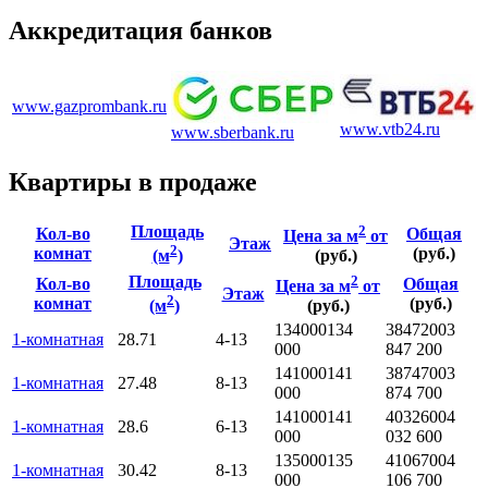
Аккредитация банков
www.gazprombank.ru
www.vtb24.ru
www.sberbank.ru
Квартиры в продаже
Площадь
2
Кол-во
Общая
Цена за м
от
Этаж
2
комнат
(руб.)
(м
)
(руб.)
Площадь
2
Кол-во
Общая
Цена за м
от
Этаж
2
комнат
(руб.)
(м
)
(руб.)
134000
134
3847200
3
1-комнатная
28.71
4-13
000
847 200
141000
141
3874700
3
1-комнатная
27.48
8-13
000
874 700
141000
141
4032600
4
1-комнатная
28.6
6-13
000
032 600
135000
135
4106700
4
1-комнатная
30.42
8-13
000
106 700