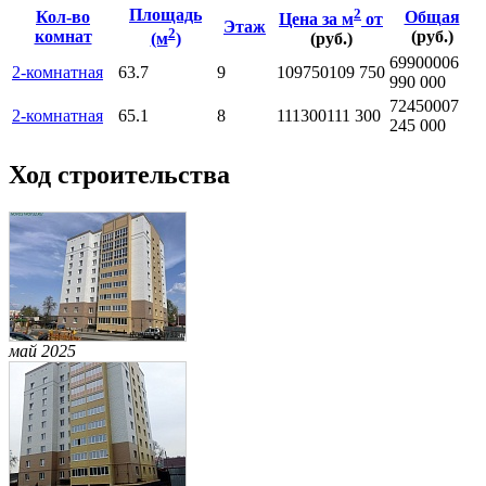
Площадь
2
Кол-во
Общая
Цена за м
от
Этаж
2
комнат
(руб.)
(м
)
(руб.)
6990000
6
2-комнатная
63.7
9
109750
109 750
990 000
7245000
7
2-комнатная
65.1
8
111300
111 300
245 000
Ход строительства
май 2025