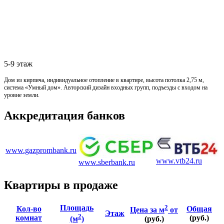
5-9 этаж
Дом из кирпича, индивидуальное отопление в квартире, высота потолка 2,75 м,
система «Умный дом».
Авторский дизайн входных групп, подъезды с входом на
уровне земли.
Аккредитация банков
www.gazprombank.ru
www.vtb24.ru
www.sberbank.ru
Квартиры в продаже
Площадь
2
Кол-во
Общая
Цена за м
от
Этаж
2
комнат
(руб.)
(м
)
(руб.)