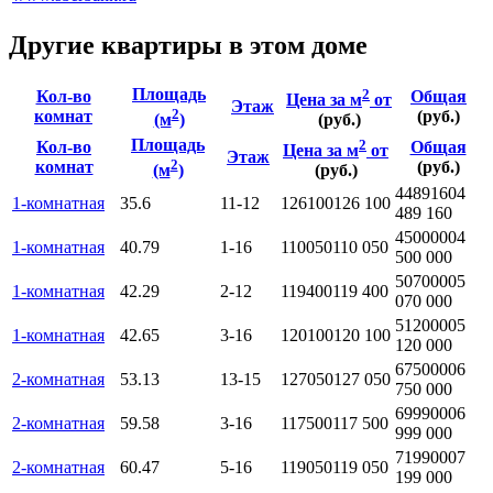
Другие квартиры в этом доме
Площадь
2
Кол-во
Общая
Цена за м
от
Этаж
2
комнат
(руб.)
(м
)
(руб.)
Площадь
2
Кол-во
Общая
Цена за м
от
Этаж
2
комнат
(руб.)
(м
)
(руб.)
4489160
4
1-комнатная
35.6
11-12
126100
126 100
489 160
4500000
4
1-комнатная
40.79
1-16
110050
110 050
500 000
5070000
5
1-комнатная
42.29
2-12
119400
119 400
070 000
5120000
5
1-комнатная
42.65
3-16
120100
120 100
120 000
6750000
6
2-комнатная
53.13
13-15
127050
127 050
750 000
6999000
6
2-комнатная
59.58
3-16
117500
117 500
999 000
7199000
7
2-комнатная
60.47
5-16
119050
119 050
199 000