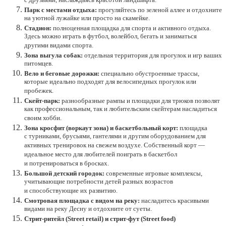
с друзьями, наслаждаясь красотой ландшафта.
Парк с местами отдыха:
прогуляйтесь по зеленой аллее и отдохните
на уютной лужайке или просто на скамейке.
Стадион:
полноценная площадка для спорта и активного отдыха.
Здесь можно играть в футбол, волейбол, бегать и заниматься
другими видами спорта.
Зона выгула собак:
отдельная территория для прогулок и игр ваших
питомцев.
Вело и беговые дорожки:
специально обустроенные трассы,
которые идеально подходят для велосипедных прогулок или
пробежек.
Скейт-парк:
разнообразные рампы и площадки для трюков позволят
как профессиональным, так и любительским скейтерам насладиться
своим хобби.
Зона кросфит (воркаут зона) и баскетбольный корт:
площадка
с турниками, брусьями, гантелями и другим оборудованием для
активных тренировок на свежем воздухе. Собственный корт —
идеальное место для любителей поиграть в баскетбол
и потренироваться в бросках.
Большой детский городок:
современные игровые комплексы,
учитывающие потребности детей разных возрастов
и способствующие их развитию.
Смотровая площадка с видом на реку:
насладитесь красивыми
видами на реку Десну и отдохните от суеты.
Стрит-ритейл (Street retail) и стрит-фут (Street food)