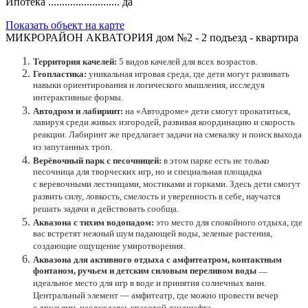
Ипотека ..........................
да
Показать объект на карте
МИКРОРАЙОН АКВАТОРИЯ дом №2 - 2 подъезд - квартира
Территория качелей:
5 видов качелей для всех возрастов.
Геопластика:
уникальная игровая среда, где дети могут развивать
навыки ориентирования и логического мышления, исследуя
интерактивные формы.
Автодром и лабиринт:
на «Автодроме» дети смогут прокатиться,
лавируя среди живых изгородей, развивая координацию и скорость
реакции. Лабиринт же предлагает задачи на смекалку и поиск выхода
из запутанных троп.
Верёвочный парк с песочницей:
в этом парке есть не только
песочница для творческих игр, но и специальная площадка
с веревочными лестницами, мостиками и горками. Здесь дети смогут
развить силу, ловкость, смелость и уверенность в себе, научатся
решать задачи и действовать сообща.
Аквазона с тихим водопадом:
это место для спокойного отдыха, где
вас встретят нежный шум падающей воды, зеленые растения,
создающие ощущение умиротворения.
Аквазона для активного отдыха с амфитеатром, контактным
фонтаном, ручьем и детским силовым переливом воды
—
идеальное место для игр в воде и принятия солнечных ванн.
Центральный элемент — амфитеатр, где можно провести вечер