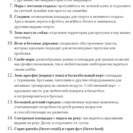
с друзьями, наслаждаясь красотой ландшафта.
Парк с местами отдыха:
прогуляйтесь по зеленой аллее и отдохните
на уютной лужайке или просто на скамейке.
Стадион:
полноценная площадка для спорта и активного отдыха.
Здесь можно играть в футбол, волейбол, бегать и заниматься
другими видами спорта.
Зона выгула собак:
отдельная территория для прогулок и игр ваших
питомцев.
Вело и беговые дорожки:
специально обустроенные трассы,
которые идеально подходят для велосипедных прогулок или
пробежек.
Скейт-парк:
разнообразные рампы и площадки для трюков позволят
как профессиональным, так и любительским скейтерам насладиться
своим хобби.
Зона кросфит (воркаут зона) и баскетбольный корт:
площадка
с турниками, брусьями, гантелями и другим оборудованием для
активных тренировок на свежем воздухе. Собственный корт —
идеальное место для любителей поиграть в баскетбол
и потренироваться в бросках.
Большой детский городок:
современные игровые комплексы,
учитывающие потребности детей разных возрастов
и способствующие их развитию.
Смотровая площадка с видом на реку:
насладитесь красивыми
видами на реку Десну и отдохните от суеты.
Стрит-ритейл (Street retail) и стрит-фут (Street food)