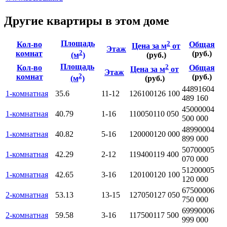
Другие квартиры в этом доме
Площадь
2
Кол-во
Общая
Цена за м
от
Этаж
2
комнат
(руб.)
(м
)
(руб.)
Площадь
2
Кол-во
Общая
Цена за м
от
Этаж
2
комнат
(руб.)
(м
)
(руб.)
4489160
4
1-комнатная
35.6
11-12
126100
126 100
489 160
4500000
4
1-комнатная
40.79
1-16
110050
110 050
500 000
4899000
4
1-комнатная
40.82
5-16
120000
120 000
899 000
5070000
5
1-комнатная
42.29
2-12
119400
119 400
070 000
5120000
5
1-комнатная
42.65
3-16
120100
120 100
120 000
6750000
6
2-комнатная
53.13
13-15
127050
127 050
750 000
6999000
6
2-комнатная
59.58
3-16
117500
117 500
999 000