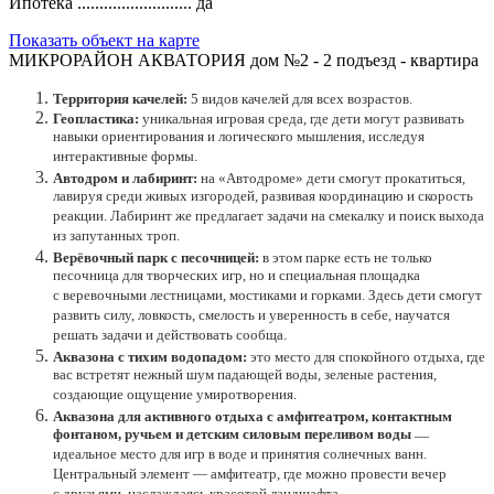
Ипотека ..........................
да
Показать объект на карте
МИКРОРАЙОН АКВАТОРИЯ дом №2 - 2 подъезд - квартира
Территория качелей:
5 видов качелей для всех возрастов.
Геопластика:
уникальная игровая среда, где дети могут развивать
навыки ориентирования и логического мышления, исследуя
интерактивные формы.
Автодром и лабиринт:
на «Автодроме» дети смогут прокатиться,
лавируя среди живых изгородей, развивая координацию и скорость
реакции. Лабиринт же предлагает задачи на смекалку и поиск выхода
из запутанных троп.
Верёвочный парк с песочницей:
в этом парке есть не только
песочница для творческих игр, но и специальная площадка
с веревочными лестницами, мостиками и горками. Здесь дети смогут
развить силу, ловкость, смелость и уверенность в себе, научатся
решать задачи и действовать сообща.
Аквазона с тихим водопадом:
это место для спокойного отдыха, где
вас встретят нежный шум падающей воды, зеленые растения,
создающие ощущение умиротворения.
Аквазона для активного отдыха с амфитеатром, контактным
фонтаном, ручьем и детским силовым переливом воды
—
идеальное место для игр в воде и принятия солнечных ванн.
Центральный элемент — амфитеатр, где можно провести вечер