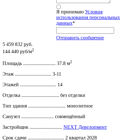
Я принимаю
Условия
использования персональных
данных
*
Отправить сообщение
5 459 832 руб.
2
144 440 руб/м
2
Площадь ..........................
37.8 м
Этаж .............................
3-11
Этажей .............................
14
Отделка ..............................
без отделки
Тип здания ..............................
монолитное
Санузел ..........................
совмещённый
Застройщик ..........................
NEXT Девелопмент
Срок сдачи .............................
2 квартал 2028