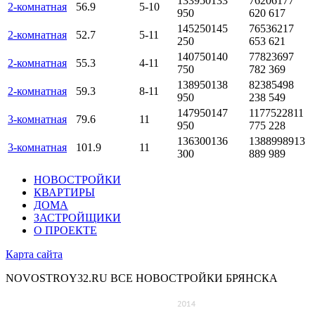
133950
133
7620617
7
2-комнатная
56.9
5-10
950
620 617
145250
145
7653621
7
2-комнатная
52.7
5-11
250
653 621
140750
140
7782369
7
2-комнатная
55.3
4-11
750
782 369
138950
138
8238549
8
2-комнатная
59.3
8-11
950
238 549
147950
147
11775228
11
3-комнатная
79.6
11
950
775 228
136300
136
13889989
13
3-комнатная
101.9
11
300
889 989
НОВОСТРОЙКИ
КВАРТИРЫ
ДОМА
ЗАСТРОЙЩИКИ
О ПРОЕКТЕ
Карта сайта
NOVOSTROY32.RU
ВСЕ НОВОСТРОЙКИ БРЯНСКА