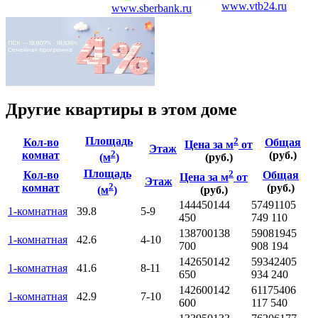
www.vtb24.ru
www.sberbank.ru
Другие квартиры в этом доме
Площадь
2
Кол-во
Общая
Цена за м
от
Этаж
2
комнат
(руб.)
(м
)
(руб.)
Площадь
2
Кол-во
Общая
Цена за м
от
Этаж
2
комнат
(руб.)
(м
)
(руб.)
144450
144
5749110
5
1-комнатная
39.8
5-9
450
749 110
138700
138
5908194
5
1-комнатная
42.6
4-10
700
908 194
142650
142
5934240
5
1-комнатная
41.6
8-11
650
934 240
142600
142
6117540
6
1-комнатная
42.9
7-10
600
117 540