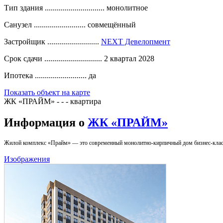
Тип здания ..............................
монолитное
Санузел ..........................
совмещённый
Застройщик ..........................
NEXT Девелопмент
Срок сдачи .............................
2 квартал 2028
Ипотека ..........................
да
Показать объект на карте
ЖК «ПРАЙМ» - - - квартира
Информация о
ЖК «ПРАЙМ»
Жилой комплекс «Прайм» — это современный монолитно-кирпичный дом бизнес-класс
Изображения