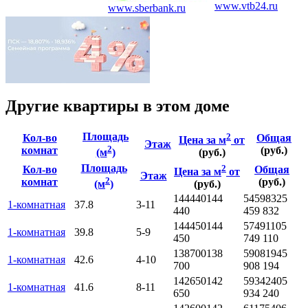
www.vtb24.ru
www.sberbank.ru
Другие квартиры в этом доме
Площадь
2
Кол-во
Общая
Цена за м
от
Этаж
2
комнат
(руб.)
(м
)
(руб.)
Площадь
2
Кол-во
Общая
Цена за м
от
Этаж
2
комнат
(руб.)
(м
)
(руб.)
144440
144
5459832
5
1-комнатная
37.8
3-11
440
459 832
144450
144
5749110
5
1-комнатная
39.8
5-9
450
749 110
138700
138
5908194
5
1-комнатная
42.6
4-10
700
908 194
142650
142
5934240
5
1-комнатная
41.6
8-11
650
934 240