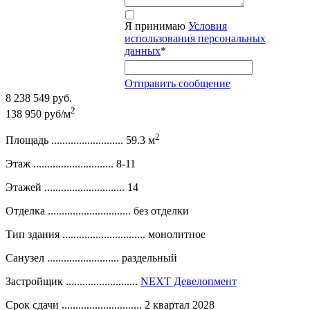
Я принимаю
Условия
использования персональных
данных
*
Отправить сообщение
8 238 549 руб.
2
138 950 руб/м
2
Площадь ..........................
59.3 м
Этаж .............................
8-11
Этажей .............................
14
Отделка ..............................
без отделки
Тип здания ..............................
монолитное
Санузел ..........................
раздельный
Застройщик ..........................
NEXT Девелопмент
Срок сдачи .............................
2 квартал 2028