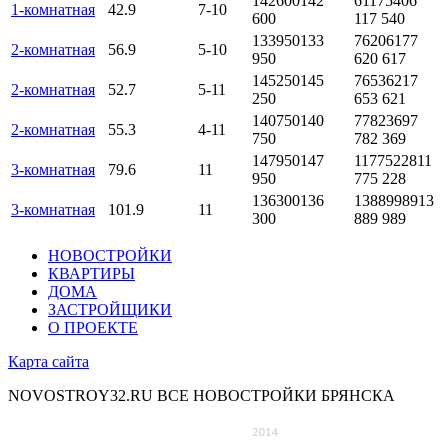
142600
142
6117540
6
1-комнатная
42.9
7-10
600
117 540
133950
133
7620617
7
2-комнатная
56.9
5-10
950
620 617
145250
145
7653621
7
2-комнатная
52.7
5-11
250
653 621
140750
140
7782369
7
2-комнатная
55.3
4-11
750
782 369
147950
147
11775228
11
3-комнатная
79.6
11
950
775 228
136300
136
13889989
13
3-комнатная
101.9
11
300
889 989
НОВОСТРОЙКИ
КВАРТИРЫ
ДОМА
ЗАСТРОЙЩИКИ
О ПРОЕКТЕ
Карта сайта
NOVOSTROY32.RU
ВСЕ НОВОСТРОЙКИ БРЯНСКА