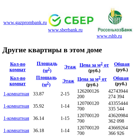
www.gazprombank.ru
www.sberbank.ru
www.rshb.ru
Другие квартиры в этом доме
Площадь
2
Кол-во
Общая
Цена за м
от
Этаж
2
комнат
(руб.)
(м
)
(руб.)
Площадь
2
Кол-во
Общая
Цена за м
от
Этаж
2
комнат
(руб.)
(м
)
(руб.)
126200
126
4274394
4
1-комнатная
33.87
2-15
200
274 394
120700
120
4335544
4
1-комнатная
35.92
1-14
700
335 544
120700
120
4362098
4
1-комнатная
36.14
1-15
700
362 098
120700
120
4366926
4
1-комнатная
36.18
1-14
700
366 926