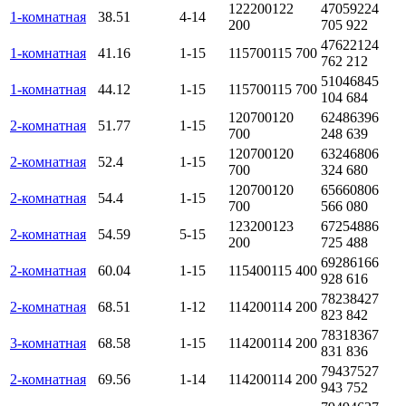
122200
122
4705922
4
1-комнатная
38.51
4-14
200
705 922
4762212
4
1-комнатная
41.16
1-15
115700
115 700
762 212
5104684
5
1-комнатная
44.12
1-15
115700
115 700
104 684
120700
120
6248639
6
2-комнатная
51.77
1-15
700
248 639
120700
120
6324680
6
2-комнатная
52.4
1-15
700
324 680
120700
120
6566080
6
2-комнатная
54.4
1-15
700
566 080
123200
123
6725488
6
2-комнатная
54.59
5-15
200
725 488
6928616
6
2-комнатная
60.04
1-15
115400
115 400
928 616
7823842
7
2-комнатная
68.51
1-12
114200
114 200
823 842
7831836
7
3-комнатная
68.58
1-15
114200
114 200
831 836
7943752
7
2-комнатная
69.56
1-14
114200
114 200
943 752