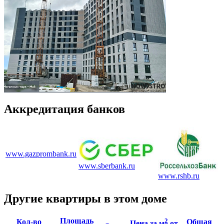
Аккредитация банков
www.gazprombank.ru
www.sberbank.ru
www.rshb.ru
Другие квартиры в этом доме
Площадь
2
Кол-во
Общая
Цена за м
от