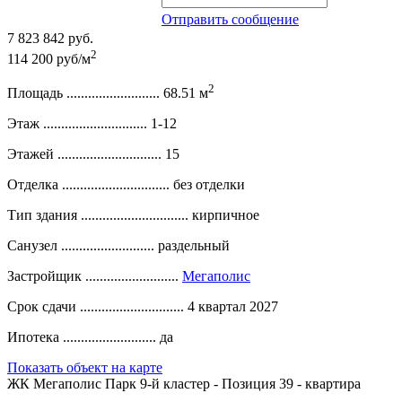
Отправить сообщение
7 823 842 руб.
2
114 200 руб/м
2
Площадь ..........................
68.51 м
Этаж .............................
1-12
Этажей .............................
15
Отделка ..............................
без отделки
Тип здания ..............................
кирпичное
Санузел ..........................
раздельный
Застройщик ..........................
Мегаполис
Срок сдачи .............................
4 квартал 2027
Ипотека ..........................
да
Показать объект на карте
ЖК Мегаполис Парк 9-й кластер - Позиция 39 - квартира