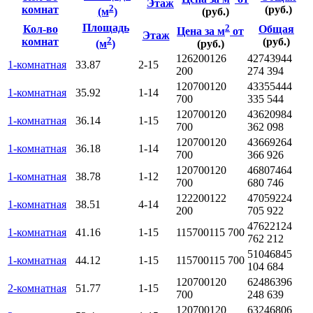
Этаж
2
комнат
(руб.)
(м
)
(руб.)
Площадь
2
Кол-во
Общая
Цена за м
от
Этаж
2
комнат
(руб.)
(м
)
(руб.)
126200
126
4274394
4
1-комнатная
33.87
2-15
200
274 394
120700
120
4335544
4
1-комнатная
35.92
1-14
700
335 544
120700
120
4362098
4
1-комнатная
36.14
1-15
700
362 098
120700
120
4366926
4
1-комнатная
36.18
1-14
700
366 926
120700
120
4680746
4
1-комнатная
38.78
1-12
700
680 746
122200
122
4705922
4
1-комнатная
38.51
4-14
200
705 922
4762212
4
1-комнатная
41.16
1-15
115700
115 700
762 212
5104684
5
1-комнатная
44.12
1-15
115700
115 700
104 684
120700
120
6248639
6
2-комнатная
51.77
1-15
700
248 639
120700
120
6324680
6