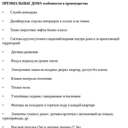
ПРЕМИАЛЬНЫЕ ДОМА
особенности и преимущества
• Служба консьержа
• Дизайнерская отделка интерьеров в холлах и на этажах
• Тихие скоростные лифты бизнес-класса
• Система круглосуточного видеонаблюдения внутри дома и за прилегающей
территорией
• Датчики движения
• Вход в подъезд на уровне земли
• Электронные замки на входных дверях квартир, доступ без ключа
• Климат-контроль отопления
• Тёплые полы
• Утеплённые лоджии с панорамным остеклением
• Фильтры на холодную и горячую воду в каждой квартире
• Элементы «умного дома»: датчики протечки с автоматикой на стояках,
сервоприводы, др.
• Высокие потолки (3м) и дверные проемы (2,3м)