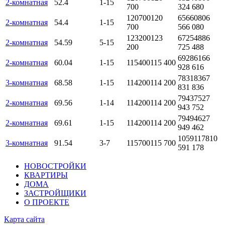
2-комнатная
52.4
1-15
700
324 680
120700
120
6566080
6
2-комнатная
54.4
1-15
700
566 080
123200
123
6725488
6
2-комнатная
54.59
5-15
200
725 488
6928616
6
2-комнатная
60.04
1-15
115400
115 400
928 616
7831836
7
3-комнатная
68.58
1-15
114200
114 200
831 836
7943752
7
2-комнатная
69.56
1-14
114200
114 200
943 752
7949462
7
2-комнатная
69.61
1-15
114200
114 200
949 462
10591178
10
3-комнатная
91.54
3-7
115700
115 700
591 178
НОВОСТРОЙКИ
КВАРТИРЫ
ДОМА
ЗАСТРОЙЩИКИ
О ПРОЕКТЕ
Карта сайта