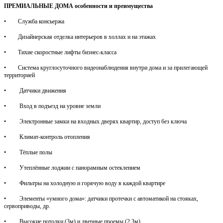
ПРЕМИАЛЬНЫЕ ДОМА
особенности и преимущества
• Служба консьержа
• Дизайнерская отделка интерьеров в холлах и на этажах
• Тихие скоростные лифты бизнес-класса
• Система круглосуточного видеонаблюдения внутри дома и за прилегающей
территорией
• Датчики движения
• Вход в подъезд на уровне земли
• Электронные замки на входных дверях квартир, доступ без ключа
• Климат-контроль отопления
• Тёплые полы
• Утеплённые лоджии с панорамным остеклением
• Фильтры на холодную и горячую воду в каждой квартире
• Элементы «умного дома»: датчики протечки с автоматикой на стояках,
сервоприводы, др.
• Высокие потолки (3м) и дверные проемы (2,3м)