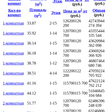
Этаж
2
комнат
(руб.)
(м
)
(руб.)
Площадь
2
Кол-во
Общая
Цена за м
от
Этаж
2
комнат
(руб.)
(м
)
(руб.)
126200
126
4274394
4
1-комнатная
33.87
2-15
200
274 394
120700
120
4335544
4
1-комнатная
35.92
1-14
700
335 544
120700
120
4362098
4
1-комнатная
36.14
1-15
700
362 098
120700
120
4366926
4
1-комнатная
36.18
1-14
700
366 926
120700
120
4680746
4
1-комнатная
38.78
1-12
700
680 746
122200
122
4705922
4
1-комнатная
38.51
4-14
200
705 922
4762212
4
1-комнатная
41.16
1-15
115700
115 700
762 212
5104684
5
1-комнатная
44.12
1-15
115700
115 700
104 684
120700
120
6248639
6
2-комнатная
51.77
1-15
700
248 639
120700
120
6324680
6