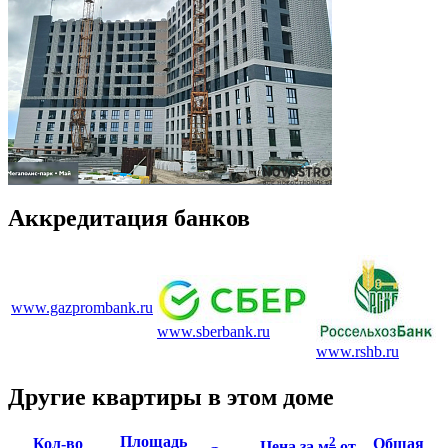
Аккредитация банков
www.gazprombank.ru
www.sberbank.ru
www.rshb.ru
Другие квартиры в этом доме
Площадь
2
Кол-во
Общая
Цена за м
от