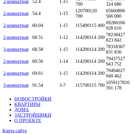
2-комнатная
52.4
1-15
700
324 680
120700
120
6566080
6
2-комнатная
54.4
1-15
700
566 080
6928616
6
2-комнатная
60.04
1-15
115400
115 400
928 616
7823842
7
2-комнатная
68.51
1-12
114200
114 200
823 842
7831836
7
3-комнатная
68.58
1-15
114200
114 200
831 836
7943752
7
2-комнатная
69.56
1-14
114200
114 200
943 752
7949462
7
2-комнатная
69.61
1-15
114200
114 200
949 462
10591178
10
3-комнатная
91.54
3-7
115700
115 700
591 178
НОВОСТРОЙКИ
КВАРТИРЫ
ДОМА
ЗАСТРОЙЩИКИ
О ПРОЕКТЕ
Карта сайта