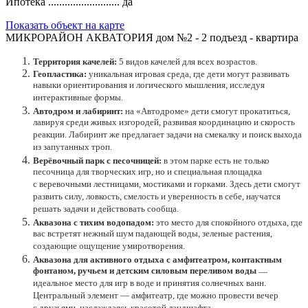
Ипотека ..........................
да
Показать объект на карте
МИКРОРАЙОН АКВАТОРИЯ дом №2 - 2 подъезд - квартира
Территория качелей:
5 видов качелей для всех возрастов.
Геопластика:
уникальная игровая среда, где дети могут развивать
навыки ориентирования и логического мышления, исследуя
интерактивные формы.
Автодром и лабиринт:
на «Автодроме» дети смогут прокатиться,
лавируя среди живых изгородей, развивая координацию и скорость
реакции. Лабиринт же предлагает задачи на смекалку и поиск выхода
из запутанных троп.
Верёвочный парк с песочницей:
в этом парке есть не только
песочница для творческих игр, но и специальная площадка
с веревочными лестницами, мостиками и горками. Здесь дети смогут
развить силу, ловкость, смелость и уверенность в себе, научатся
решать задачи и действовать сообща.
Аквазона с тихим водопадом:
это место для спокойного отдыха, где
вас встретят нежный шум падающей воды, зеленые растения,
создающие ощущение умиротворения.
Аквазона для активного отдыха с амфитеатром, контактным
фонтаном, ручьем и детским силовым переливом воды
—
идеальное место для игр в воде и принятия солнечных ванн.
Центральный элемент — амфитеатр, где можно провести вечер