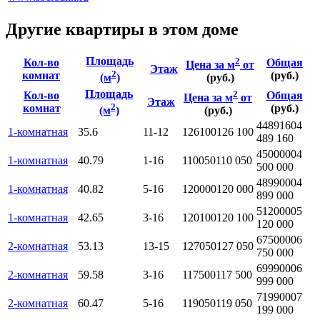
Другие квартиры в этом доме
Площадь
2
Кол-во
Общая
Цена за м
от
Этаж
2
комнат
(руб.)
(м
)
(руб.)
Площадь
2
Кол-во
Общая
Цена за м
от
Этаж
2
комнат
(руб.)
(м
)
(руб.)
4489160
4
1-комнатная
35.6
11-12
126100
126 100
489 160
4500000
4
1-комнатная
40.79
1-16
110050
110 050
500 000
4899000
4
1-комнатная
40.82
5-16
120000
120 000
899 000
5120000
5
1-комнатная
42.65
3-16
120100
120 100
120 000
6750000
6
2-комнатная
53.13
13-15
127050
127 050
750 000
6999000
6
2-комнатная
59.58
3-16
117500
117 500
999 000
7199000
7
2-комнатная
60.47
5-16
119050
119 050
199 000