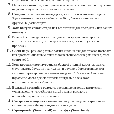
с друзьями, наслаждаясь красотой ландшафта.
Парк с местами отдыха:
прогуляйтесь по зеленой аллее и отдохните
на уютной лужайке или просто на скамейке.
Стадион:
полноценная площадка для спорта и активного отдыха.
Здесь можно играть в футбол, волейбол, бегать и заниматься
другими видами спорта.
Зона выгула собак:
отдельная территория для прогулок и игр ваших
питомцев.
Вело и беговые дорожки:
специально обустроенные трассы,
которые идеально подходят для велосипедных прогулок или
пробежек.
Скейт-парк:
разнообразные рампы и площадки для трюков позволят
как профессиональным, так и любительским скейтерам насладиться
своим хобби.
Зона кросфит (воркаут зона) и баскетбольный корт:
площадка
с турниками, брусьями, гантелями и другим оборудованием для
активных тренировок на свежем воздухе. Собственный корт —
идеальное место для любителей поиграть в баскетбол
и потренироваться в бросках.
Большой детский городок:
современные игровые комплексы,
учитывающие потребности детей разных возрастов
и способствующие их развитию.
Смотровая площадка с видом на реку:
насладитесь красивыми
видами на реку Десну и отдохните от суеты.
Стрит-ритейл (Street retail) и стрит-фут (Street food)